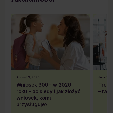
August 3, 2026
June 10,
Wniosek 300+ w 2026
Trend
roku – do kiedy i jak złożyć
– rap
wniosek, komu
przysługuje?