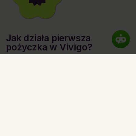
Jak działa pierwsza
pożyczka w Vivigo?
Pierwsza pożyczka online nie zawiera żadnych ukrytych
kosztów. Do złożenia wniosku nie potrzebujesz zbędnych
zaświadczeń. Jeżeli spodobają Ci się pożyczki przez internet i
uzasz, że nasza szybka pożyczka online jest wygodna i łatwa do
wzięcia, i zechcesz zaaplikować o kolejną, opłaty będą zależały
od kwoty i czasu, na jaki pożyczasz pieniądze. Szczegóły
możesz sprawdzić na powyższym suwaku.
Szybka pożyczka online
Szybka pożyczka online
od Vivigo to pożyczka dostępna
poprzez stronę internetową lub aplikację mobilną - minimum
formalności, szybka decyzja, szybki przelew. Szybka