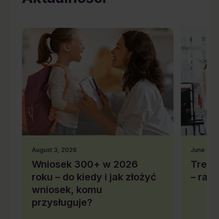
August 3, 2026
June 10,
Wniosek 300+ w 2026
Trend
roku – do kiedy i jak złożyć
– rap
wniosek, komu
przysługuje?