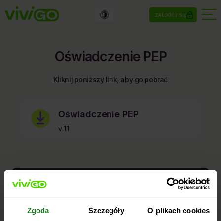
ZALOGUJ SIĘ
Oświadczenie PEP
Kliknij poniższy link, aby go pobrać
Oświadczenie PEP
v 1.1
kontakt@vivigo.pl
660 600 700
Telefon:
Zgoda
Szczegóły
O plikach cookies
Dni robocze: 8:00 – 22:00