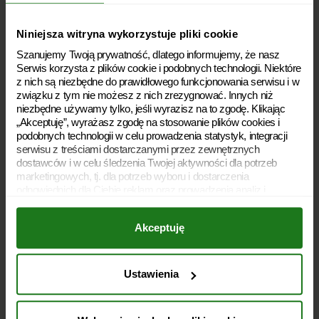
Soboty: 8:00 – 20:00
Niedziele handlowe: 10:00 – 18:00
Niniejsza witryna wykorzystuje pliki cookie
Szanujemy Twoją prywatność, dlatego informujemy, że nasz
Polityka prywatności
Serwis korzysta z plików cookie i podobnych technologii. Niektóre
z nich są niezbędne do prawidłowego funkcjonowania serwisu i w
Polityka plików cookies
związku z tym nie możesz z nich zrezygnować. Innych niż
niezbędne używamy tylko, jeśli wyrazisz na to zgodę. Klikając
Archiwum dokumentów
„Akceptuję”, wyrażasz zgodę na stosowanie plików cookies i
podobnych technologii w celu prowadzenia statystyk, integracji
Słownik
serwisu z treściami dostarczanymi przez zewnętrznych
dostawców i w celu śledzenia Twojej aktywności dla potrzeb
Rodzaje pożyczek
marketingowych, tj. dla potrzeb wyboru i dostarczenia
odpowiednich dla Ciebie reklam oraz prowadzenia analiz i
Dostępność
statystyk dotyczących dostarczania i skuteczności tych reklam.
Twoja zgoda jest dobrowolna i możesz ją w dowolnym momencie
Akceptuję
wycofać, zmieniając ustawienia przeglądarki. Wycofanie zgody
Kariera
pozostanie bez wpływu na zgodność z prawem używania plików
cookies i podobnych technologii, którego dokonano na podstawie
O nas
zgody przed jej wycofaniem. Jednocześnie informujemy, że
Ustawienia
administratorem Twoich danych jest Soonly Finance sp. z o.o. z
Umowa pożyczki
siedzibą w Warszawie, ul. Żwirki i Wigury 16 C, 02-092
Warszawa. W „Ustawieniach preferencji” możesz dobrowolnie w
Lifestyle