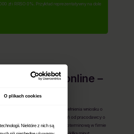
4000 zł i RRSO 0%. Przykład reprezentatywny na dole
d osobisty online –
O plikach cookies
wa wskazuje – oznacza, że do wypełnienia wniosku o
ści. Nie potrzebujesz zaświadczeń od pracodawcy o
ówce, bo wniosek o pożyczkę krótkoterminową w firmie
chnologii. Niektóre z nich są
co najważniejsze, zajmuje to tylko kilka minut.
Innych niż niezbędne używamy