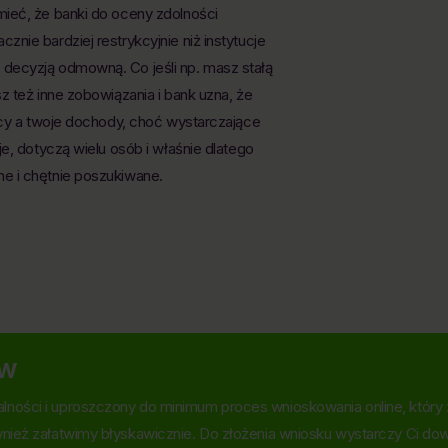
ieć, że banki do oceny zdolności
nie bardziej restrykcyjnie niż instytucje
decyzją odmowną. Co jeśli np. masz stałą
z też inne zobowiązania i bank uzna, że
acy a twoje dochody, choć wystarczające
e, dotyczą wielu osób i właśnie dlatego
ne i chętnie poszukiwane.
ów
lności i uproszczony do minimum proces wnioskowania online, który z
wnież załatwimy błyskawicznie. Do złożenia wniosku wystarczy Ci dowód