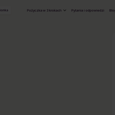
ionka
Pożyczka w 3 krokach
Pytania i odpowiedzi
Blo