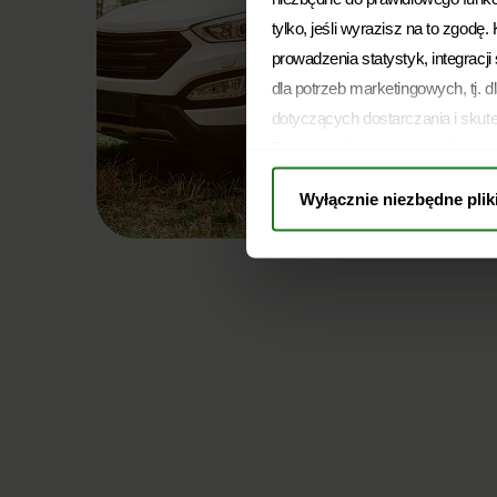
tylko, jeśli wyrazisz na to zgodę
prowadzenia statystyk, integracj
dla potrzeb marketingowych, tj. d
dotyczących dostarczania i skut
Twoja zgoda jest dobrowolna i m
pozostanie bez wpływu na zgodno
Wyłącznie niezbędne plik
przed jej wycofaniem. Jednocześn
Warszawie, ul. Żwirki i Wigury
zdecydować, na który rodzaj prz
przysługujących Ci na mocy RO