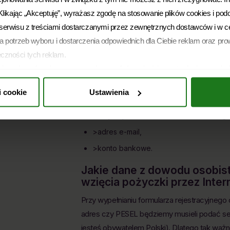
. Klikając „Akceptuję”, wyrażasz zgodę na stosowanie plików cookies i pod
Czy dostanę pożyczkę n
i serwisu z treściami dostarczanymi przez zewnętrznych dostawców i w c
Jeśli chodzi o wymagane dokumenty, to do
la potrzeb wyboru i dostarczenia odpowiednich dla Ciebie reklam oraz prow
aby zaciągnąć pożyczkę w instytucji pozaba
eczności tych reklam.
musi spełnić pożyczkobiorca. Poniżej te, kt
ożesz ją w dowolnym momencie wycofać, zmieniając ustawienia przegląd
vivigo.pl
:
ść z prawem używania plików cookies i podobnych technologii, którego
i cookie
Ustawienia
ie informujemy, że administratorem Twoich danych jest Soonly Finance sp
>aktualny dowód osobisty lub paszport (j
 16 C, 02-092 Warszawa. W „Ustawieniach preferencji” możesz dobrowoln
>aktywny numer telefonu komórkowego
etwarzania danych chciałbyś zezwolić. Więcej informacji o przetwarzani
>adres e-mail,
DO prawach, znajdziesz w
Polityce Prywatności
.
>konto bankowe.
Jakie dane z dowodu osobist
wzięcia pożyczki przez Inter
Przy wypełnianiu formularza rejestracyjnego 
adres czy PESEL będziemy musieli podać seri
jesteś obywatelem Polski). Dlatego tak wa