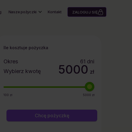
g
Nasze pożyczki
Kontakt
ZALOGUJ SIĘ
Ile kosztuje pożyczka
Okres
61
dni
5000
Wybierz kwotę
zł
100
zł
5000
zł
Chcę pożyczkę