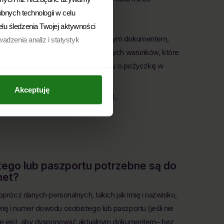
obnych technologii w celu
a sam dowód?
elu śledzenia Twojej aktywności
wód osobisty jest jedynym niezbędnym dokumentem,
adzenia analiz i statystyk
nkowej. Jednak jest kilka dodatkowych warunków, które
óre należy spełnić przy wnioskowaniu o pożyczkę w
arki. Wycofanie zgody
 dokonano na podstawie zgody
Akceptuję
. z o.o. z siedzibą w
eśli nie jesteś obywatelem Polski),
ie w dowolnym momencie
,
u danych osobowych, w tym o
ego lub paszportu potrzebne są do
net?
oprócz danych personalnych, takich jak imię i nazwisko,
ę i numer dowodu osobistego lub paszportu (jeśli nie
żne jest, aby dysponować aktualnym dokumentem– bez