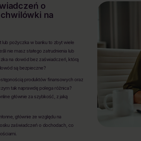
świadczeń o
 chwilówki na
t lub pożyczka w banku to zbyt wiele
eśli nie masz stałego zatrudnienia lub
yczka na dowód bez zaświadczeń, którą
 dowód są bezpieczne?
ostępnością produktów finansowych oraz
a czym tak naprawdę polega różnica?
online głównie za szybkość, z jaką
hłonne, głównie ze względu na
niosku zaświadczeń o dochodach, co
ościami.