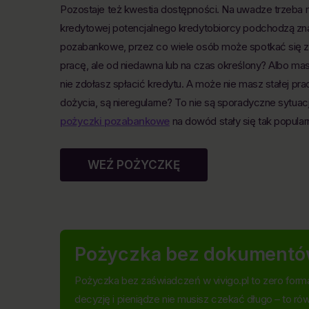
Pozostaje też kwestia dostępności. Na uwadze trzeba m
kredytowej potencjalnego kredytobiorcy podchodzą znacz
pozabankowe, przez co wiele osób może spotkać się z 
pracę, ale od niedawna lub na czas określony? Albo mas
nie zdołasz spłacić kredytu. A może nie masz stałej pr
dożycia, są nieregularne? To nie są sporadyczne sytuacj
pożyczki pozabankowe
na dowód stały się tak popular
WEŹ POŻYCZKĘ
Pożyczka bez dokument
Pożyczka bez zaświadczeń w vivigo.pl to zero forma
decyzję i pieniądze nie musisz czekać długo – to ró