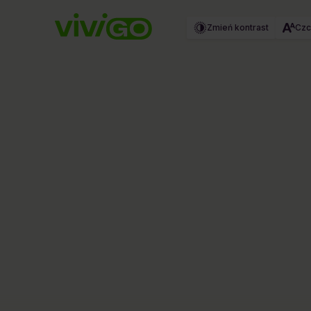
Zmień kontrast
Czc