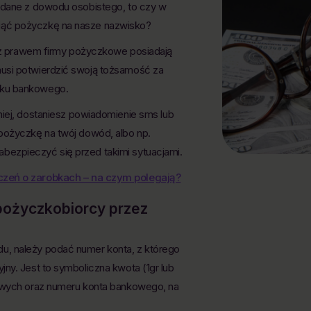
ą dane z dowodu osobistego, to czy w
iąć pożyczkę na nasze nazwisko?
ie z prawem firmy pożyczkowe posiadają
usi potwierdzić swoją tożsamość za
nku bankowego.
niej, dostaniesz powiadomienie sms lub
pożyczkę na twój dowód, albo np.
ezpieczyć się przed takimi sytuacjami.
czeń o zarobkach – na czym polegają?
pożyczkobiorcy przez
u, należy podać numer konta, z którego
ny. Jest to symboliczna kwota (1gr lub
bowych oraz numeru konta bankowego, na