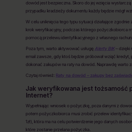
dowód jest bezpieczna. Skoro do jej wzięcia wystarcz
przypadku kradzieży dokumentu każdy będzie mógł wz
W celu uniknięcia tego typu sytuacji działające zgodn
krok weryfikacyjny, podczas którego pożyczkobiorca m
pomocą przelewu identyfikacyjnego z własnego rachu
Poza tym, warto aktywować usługę
Alerty BIK
– dzięki 
email zawsze, gdy ktoś będzie próbował wziąć kredyt, 
dokonać zakupów na raty na dowód. Naprawdę warto zab
Czytaj również:
Raty na dowód – zakupy bez zaświad
Jak weryfikowana jest tożsamość 
Internet?
Wypełniając wniosek o pożyczkę, poza danymi z dowod
potem pożyczkobiorca musi zrobić przelew identyfikacyj
1zł), która ma na celu potwierdzenie jego danych oso
które zostanie przelana pożyczka.