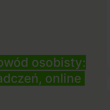
owód osobisty:
adczeń, online