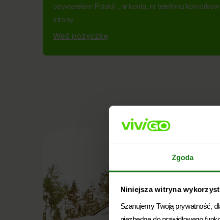
obywatelem Polski) , nr konta, nr telefonu komórko
strony.
Weź pożyczkę
Zgoda
Niniejsza witryna wykorzystu
Szanujemy Twoją prywatność, dlat
niezbędne do prawidłowego funk