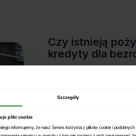
Czy istnieją poży
kredyty dla bez
Pojęcie bezrobocia nie zawsze jest tożsame
rozumieniu osobę bezrobotną definiujemy jak
zarobkowej, zdolną przy tym do podjęcia za
Szczegóły
bezrobotny nie może mieć dochodów, ale mo
warunkiem zarejestrowania w urzędzie pracy
wówczas pamiętać, że kwota przychodu nie
je pliki cookie
wynagrodzenia jeżeli chcemy utrzymać stat
ego informujemy, że nasz Serwis korzysta z plików cookie i podobnych te
Drugą grupę osób bez zatrudnienia stanowią c
cjonowania serwisu i w związku z tym nie możesz z nich zrezygnować. 