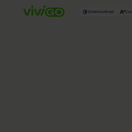
Zmień kontrast
Czc