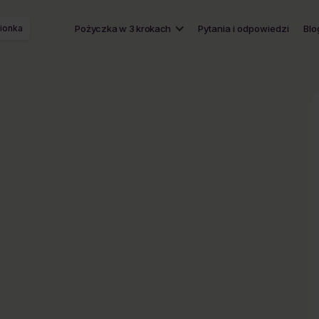
ionka
Pożyczka w 3 krokach
Pytania i odpowiedzi
Blo