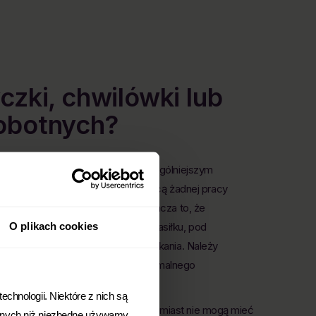
czki, chwilówki lub
robotnych?
 z pojęciem braku dochodu. W najogólniejszym
o niezatrudnioną oraz niewykonującą żadnej pracy
trudnienia w pełnym wymiarze. Oznacza to, że
O plikach cookies
że mieć przychód np. w postaci zasiłku, pod
, lub przykładowo z wynajmu mieszkania. Należy
 może być wyższa niż połowa minimalnego
us bezrobotnego.
chnologii. Niektóre z nich są
i, którzy nie mają stałej pracy, natomiast nie mogą mieć
Innych niż niezbędne używamy