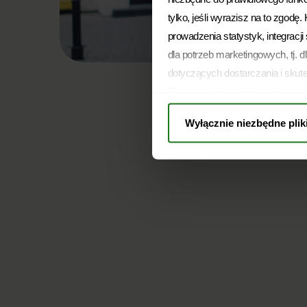
tylko, jeśli wyrazisz na to zgodę
prowadzenia statystyk, integracj
dla potrzeb marketingowych, tj. d
dotyczących dostarczania i skut
Twoja zgoda jest dobrowolna i m
pozostanie bez wpływu na zgodno
Wyłącznie niezbędne plik
przed jej wycofaniem. Jednocześn
Warszawie, ul. Żwirki i Wigury
zdecydować, na który rodzaj prz
przysługujących Ci na mocy RO