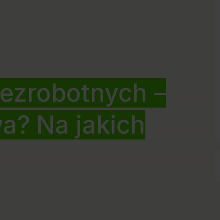
bezrobotnych –
wa? Na jakich