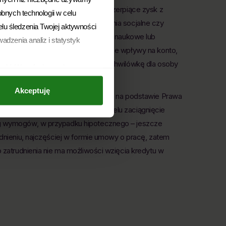
zychód. W tej grupie będą osoby czerpiące zysk z
obnych technologii w celu
 źródłem utrzymania są świadczenia socjalne czy
elu śledzenia Twojej aktywności
denci, którzy otrzymują stypendium naukowe lub
adzenia analiz i statystyk
żej wymienieni będą mieć regularne wpływy na konto,
enia uzyskać szybką pożyczkę lub chwilówkę dla osoby
arki. Wycofanie zgody
azanie zaświadczenia o dochodach.
 dokonano na podstawie zgody
Akceptuję
. z o.o. z siedzibą w
u kredytów. Kredyty przyznawane są na podstawie Prawa
ie w dowolnym momencie
 oszczędnościowo-kredytowe. W celu zaciągnięcie
u danych osobowych, w tym o
g wymogów, w przypadku hipotecznego – jeszcze
dnieniu, najczęściej w formie umowy o pracę, zatem
 zatrudnienia nie ma możliwości wzięcia kredytu w