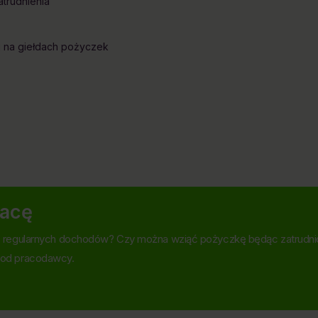
trudnienia
i na giełdach pożyczek
racę
z regularnych dochodów? Czy można wziąć pożyczkę będąc zatrudni
 od pracodawcy.