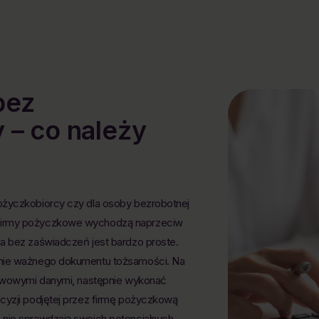
bez
 – co należy
ożyczkobiorcy czy dla osoby bezrobotnej
 firmy pożyczkowe wychodzą naprzeciw
a bez zaświadczeń jest bardzo proste.
anie ważnego dokumentu tożsamości. Na
stawowymi danymi, następnie wykonać
cyzji podjętej przez firmę pożyczkową
 nie sprawdzają swoich potencjalnych