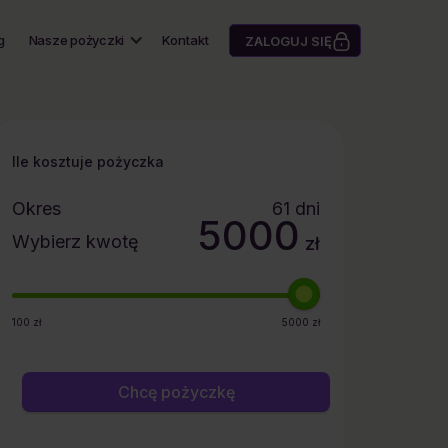
g
Nasze pożyczki
Kontakt
ZALOGUJ SIĘ
Ile kosztuje pożyczka
Okres
61
dni
5000
Wybierz kwotę
zł
100
zł
5000
zł
Chcę pożyczkę