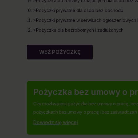
>Pożyczka od rodziny i znajomych dla osób bez za
>Pożyczki prywatne dla osób bez dochodu
>Pożyczki prywatne w serwisach ogłoszeniowych 
>Pożyczka dla bezrobotnych i zadłużonych
WEŹ POŻYCZKĘ
Pożyczka bez umowy o p
Czy możliwa jest pożyczka bez umowy o pracę, be
pożyczkach bez umowy o pracę i bez zaświadczeń
Dowiedz się więcej