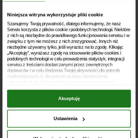
Soboty: 8:00 – 20:00
Niedziele handlowe: 10:00 – 18:00
Niniejsza witryna wykorzystuje pliki cookie
Szanujemy Twoją prywatność, dlatego informujemy, że nasz
Polityka prywatności
Serwis korzysta z plików cookie i podobnych technologii. Niektóre
z nich są niezbędne do prawidłowego funkcjonowania serwisu i w
Polityka plików cookies
związku z tym nie możesz z nich zrezygnować. Innych niż
niezbędne używamy tylko, jeśli wyrazisz na to zgodę. Klikając
Archiwum dokumentów
„Akceptuję”, wyrażasz zgodę na stosowanie plików cookies i
podobnych technologii w celu prowadzenia statystyk, integracji
Słownik
serwisu z treściami dostarczanymi przez zewnętrznych
dostawców i w celu śledzenia Twojej aktywności dla potrzeb
Rodzaje pożyczek
marketingowych, tj. dla potrzeb wyboru i dostarczenia
odpowiednich dla Ciebie reklam oraz prowadzenia analiz i
Dostępność
statystyk dotyczących dostarczania i skuteczności tych reklam.
Twoja zgoda jest dobrowolna i możesz ją w dowolnym momencie
Akceptuję
wycofać, zmieniając ustawienia przeglądarki. Wycofanie zgody
Kariera
pozostanie bez wpływu na zgodność z prawem używania plików
cookies i podobnych technologii, którego dokonano na podstawie
O nas
zgody przed jej wycofaniem. Jednocześnie informujemy, że
Ustawienia
administratorem Twoich danych jest Soonly Finance sp. z o.o. z
Umowa pożyczki
siedzibą w Warszawie, ul. Żwirki i Wigury 16 C, 02-092
Warszawa. W „Ustawieniach preferencji” możesz dobrowolnie w
Lifestyle