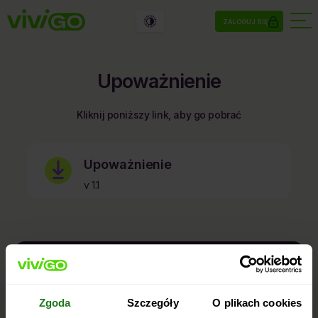
ZALOGUJ SIĘ
Upoważnienie
Kliknij poniższy link, aby go pobrać
Upoważnienie
v 1.1
kontakt@vivigo.pl
660 600 700
Telefon:
Zgoda
Szczegóły
O plikach cookies
Dni robocze: 8:00 – 22:00