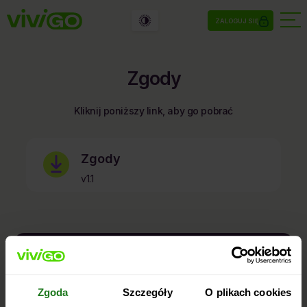
ZALOGUJ SIĘ
Zgody
Kliknij poniższy link, aby go pobrać
Zgody
v1.1
kontakt@vivigo.pl
660 600 700
Telefon:
Zgoda
Szczegóły
O plikach cookies
Dni robocze: 8:00 – 22:00