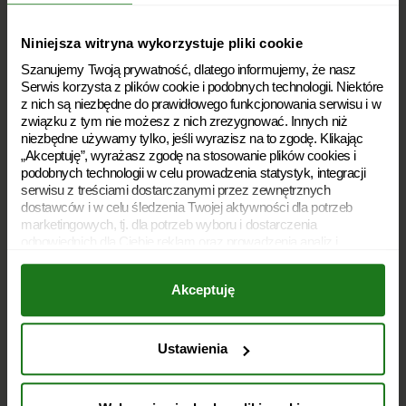
Soboty: 8:00 – 20:00
Niedziele handlowe: 10:00 – 18:00
Niniejsza witryna wykorzystuje pliki cookie
Szanujemy Twoją prywatność, dlatego informujemy, że nasz
Polityka prywatności
Serwis korzysta z plików cookie i podobnych technologii. Niektóre
z nich są niezbędne do prawidłowego funkcjonowania serwisu i w
Polityka plików cookies
związku z tym nie możesz z nich zrezygnować. Innych niż
niezbędne używamy tylko, jeśli wyrazisz na to zgodę. Klikając
Archiwum dokumentów
„Akceptuję”, wyrażasz zgodę na stosowanie plików cookies i
podobnych technologii w celu prowadzenia statystyk, integracji
Słownik
serwisu z treściami dostarczanymi przez zewnętrznych
dostawców i w celu śledzenia Twojej aktywności dla potrzeb
Rodzaje pożyczek
marketingowych, tj. dla potrzeb wyboru i dostarczenia
odpowiednich dla Ciebie reklam oraz prowadzenia analiz i
Dostępność
statystyk dotyczących dostarczania i skuteczności tych reklam.
Twoja zgoda jest dobrowolna i możesz ją w dowolnym momencie
Akceptuję
wycofać, zmieniając ustawienia przeglądarki. Wycofanie zgody
Kariera
pozostanie bez wpływu na zgodność z prawem używania plików
cookies i podobnych technologii, którego dokonano na podstawie
O nas
zgody przed jej wycofaniem. Jednocześnie informujemy, że
Ustawienia
administratorem Twoich danych jest Soonly Finance sp. z o.o. z
Umowa pożyczki
siedzibą w Warszawie, ul. Żwirki i Wigury 16 C, 02-092
Warszawa. W „Ustawieniach preferencji” możesz dobrowolnie w
Lifestyle