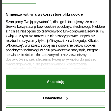
Rodzaje pożyczek
Niniejsza witryna wykorzystuje pliki cookie
Dostępność
Szanujemy Twoją prywatność, dlatego informujemy, że nasz
Serwis korzysta z plików cookie i podobnych technologii. Niektóre
Kariera
z nich są niezbędne do prawidłowego funkcjonowania serwisu i w
związku z tym nie możesz z nich zrezygnować. Innych niż
O nas
niezbędne używamy tylko, jeśli wyrazisz na to zgodę. Klikając
„Akceptuję”, wyrażasz zgodę na stosowanie plików cookies i
Umowa pożyczki
podobnych technologii w celu prowadzenia statystyk, integracji
serwisu z treściami dostarczanymi przez zewnętrznych
Lifestyle
dostawców i w celu śledzenia Twojej aktywności dla potrzeb
marketingowych, tj. dla potrzeb wyboru i dostarczenia
Aplikacja Mobilna
odpowiednich dla Ciebie reklam oraz prowadzenia analiz i
statystyk dotyczących dostarczania i skuteczności tych reklam.
Regulamin Świadczenia Usług Drogą Elektroniczną
Twoja zgoda jest dobrowolna i możesz ją w dowolnym momencie
Akceptuję
wycofać, zmieniając ustawienia przeglądarki. Wycofanie zgody
pozostanie bez wpływu na zgodność z prawem używania plików
cookies i podobnych technologii, którego dokonano na podstawie
zgody przed jej wycofaniem. Jednocześnie informujemy, że
Ustawienia
administratorem Twoich danych jest Soonly Finance sp. z o.o. z
siedzibą w Warszawie, ul. Żwirki i Wigury 16 C, 02-092
Soonly Finance sp. z o. o.