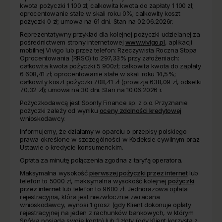
kwota pożyczki 1 100 zł; całkowita kwota do zapłaty 1 100 zł;
oprocentowanie stałe w skali roku 0%; całkowity koszt
pożyczki 0 zł; umowa na 61 dni. Stan na 02.06.2026r.
Reprezentatywny przykład dla kolejnej pożyczki udzielanej za
pośrednictwem strony internetowej
www.vivigo.pl
, aplikacji
mobilnej Vivigo lub przez telefon: Rzeczywista Roczna Stopa
Oprocentowania (RRSO) to 297,33% przy założeniach:
całkowita kwota pożyczki 5 900zł; całkowita kwota do zapłaty
6 608,41 zł; oprocentowanie stałe w skali roku 14,5%;
całkowity koszt pożyczki 708,41 zł (prowizja 638,09 zł, odsetki
70,32 zł); umowa na 30 dni. Stan na 10.06.2026 r.
Pożyczkodawcą jest Soonly Finance sp. z o.o. Przyznanie
pożyczki zależy od wyniku
oceny zdolności kredytowej
wnioskodawcy.
Informujemy, że działamy w oparciu o przepisy polskiego
prawa określone w szczególności w Kodeksie cywilnym oraz.
Ustawie o kredycie konsumenckim.
Opłata za minutę połączenia zgodna z taryfą operatora.
Maksymalna wysokość
pierwszej pożyczki przez internet
lub
telefon to 5000 zł, maksymalna wysokość kolejnej
pożyczki
przez internet
lub telefon to 9600 zł. Jednorazowa opłata
rejestracyjna, która jest niezwłocznie zwracana
wnioskodawcy, wynosi 1 grosz (gdy Klient dokonuje opłaty
rejestracyjnej na jeden z rachunków bankowych, w którym
Spółka posiada swoje konto) lub 1 złoty (gdy Klient korzysta z