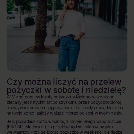
Czy można liczyć na przelew
pożyczki w sobotę i niedzielę?
W Vivigo przelew kwoty pożyczki udzielonej w weekend
zlecany jest natychmiast po uzyskaniu przez pożyczkobiorcę
pozytywnej decyzji o jej przyznaniu. To, kiedy pieniądze trafią
na twoje konto, zależy w dużej mierze od sesji w twoim banku.
Jeśli posiadasz konto w banku, z którym Vivigo współpracuje
(PKO BP i Millennium), to przelew będzie traktowany jako
wewnętrzny – tzn. że biorąc pożyczkę w weekend, pieniądze