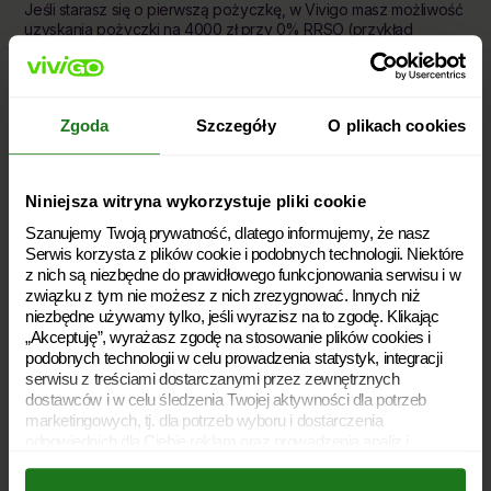
Jeśli starasz się o pierwszą pożyczkę, w Vivigo masz możliwość
uzyskania pożyczki na 4000 zł przy 0% RRSO (przykład
reprezentatywny na końcu artykułu, na dole strony). Możesz
więc wziąć darmową pożyczkę weekendową, jeśli wnioskujesz
o nią po raz pierwszy, skorzystasz z oferty i spłacisz
zobowiązanie w ustalonym terminie.
Zgoda
Szczegóły
O plikach cookies
WEŹ POŻYCZKĘ
Niniejsza witryna wykorzystuje pliki cookie
Szanujemy Twoją prywatność, dlatego informujemy, że nasz
Serwis korzysta z plików cookie i podobnych technologii. Niektóre
z nich są niezbędne do prawidłowego funkcjonowania serwisu i w
związku z tym nie możesz z nich zrezygnować. Innych niż
niezbędne używamy tylko, jeśli wyrazisz na to zgodę. Klikając
„Akceptuję”, wyrażasz zgodę na stosowanie plików cookies i
podobnych technologii w celu prowadzenia statystyk, integracji
serwisu z treściami dostarczanymi przez zewnętrznych
dostawców i w celu śledzenia Twojej aktywności dla potrzeb
marketingowych, tj. dla potrzeb wyboru i dostarczenia
odpowiednich dla Ciebie reklam oraz prowadzenia analiz i
statystyk dotyczących dostarczania i skuteczności tych reklam.
Twoja zgoda jest dobrowolna i możesz ją w dowolnym momencie