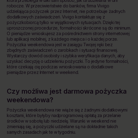
która przebiega w taki sam sposób, jak ta udzielana w dni
robocze. W przeciwieństwie do banków, firma Vivigo
udzielająca pożyczek przez Internet, nie potrzebuje żadnych
dodatkowych zaświadczeń. Vivigo kontaktuje się z
pożyczkobiorcą tylko w wyjątkowych sytuacjach. Dzięki tej
uproszczonej procedurze, formalności skrócone są do minimum.
O pieniądze wnioskujesz za pośrednictwem strony internetowej
lub aplikacji mobilnej, z każdego miejsca i o każdej porze.
Pożyczka weekendowa jest w zasięgu Twojej ręki bez
zbędnych zaświadczeń o zarobkach i sytuacji finansowej.
Wystarczy dowód osobisty i szybka weryfikacja danych, aby
uzyskać decyzję o udzieleniu pożyczki. To jedyne formalności,
które czekają cię podczas wnioskowania o dodatkowe
pieniądze przez Internet w weekend.
Czy możliwa jest darmowa pożyczka
weekendowa?
Pożyczka weekendowa nie wiąże się z żadnymi dodatkowymi
kosztami, które byłyby nadprogramową opłatą za przelanie
środków w sobotę lub niedzielę. Warunki w weekend nie
zmieniają się, a pożyczki udzielane są na dokładnie takich
samych zasadach jak te w tygodniu.