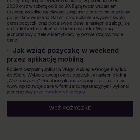
dostępni są od poniedziałku do piątku, w godzinach 8:00 –
22:00 oraz w sobotę od 8 do 20. Będą twoim wsparciem i
rozwieją wszelkie wątpliwości związane z procesem udzielania
pożyczki w weekend. Razem z konsultantem wybierz kwotę i
okres pożyczki oraz podaj swoje dane, a następnie zaloguj się
na Profil Klienta i dokończ składanie wniosku. Wykonaj
jednorazowy przelew identyfikacyjny potwierdzający twoje
dane.
· Jak wziąć pożyczkę w weekend
przez aplikację mobilną
Pobierz bezpłatną aplikację Vivigo w sklepie Google Play lub
AppStore. Wybierz kwotę i okres pożyczki, a następnie kliknij
„Weź pożyczkę”. Podobnie jak podczas rejestracji na stronie
www, wpisz swoje dane w formularzu rejestracyjnym i wykonaj
przelew identyfikacyjny
jednorazowy
.
WEŹ POŻYCZKĘ