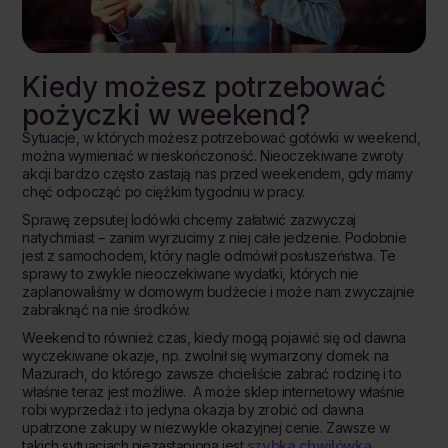
Kiedy możesz potrzebować
pożyczki w weekend?
Sytuacje, w których możesz potrzebować gotówki w weekend,
można wymieniać w nieskończoność. Nieoczekiwane zwroty
akcji bardzo często zastają nas przed weekendem, gdy mamy
chęć odpocząć po ciężkim tygodniu w pracy.
Sprawę zepsutej lodówki chcemy załatwić zazwyczaj
natychmiast – zanim wyrzucimy z niej całe jedzenie. Podobnie
jest z samochodem, który nagle odmówił posłuszeństwa. Te
sprawy to zwykle nieoczekiwane wydatki, których nie
zaplanowaliśmy w domowym budżecie i może nam zwyczajnie
zabraknąć na nie środków.
Weekend to również czas, kiedy mogą pojawić się od dawna
wyczekiwane okazje, np. zwolnił się wymarzony domek na
Mazurach, do którego zawsze chcieliście zabrać rodzinę i to
właśnie teraz jest możliwe. A może sklep internetowy właśnie
robi wyprzedaż i to jedyna okazja by zrobić od dawna
upatrzone zakupy w niezwykle okazyjnej cenie. Zawsze w
szybka chwilówka
takich sytuacjach niezastąpiona jest
.