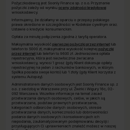
Pożyczkodawcą jest Soonly Finance sp. z o.o. Przyznanie
pożyczki zależy od wyniku
oceny zdolności kredytowej
wnioskodawcy.
Informujemy, że działamy w oparciu o przepisy polskiego
prawa określone w szczególności w Kodeksie cywilnym oraz.
Ustawie o kredycie konsumenckim.
Opłata za minutę połączenia zgodna z taryfą operatora.
Maksymalna wysokość
pierwszej pożyczki przez internet
lub
telefon to 5000 zł, maksymalna wysokość kolejnej
pożyczki
przez internet
lub telefon to 9600 zł. Jednorazowa opłata
rejestracyjna, która jest niezwłocznie zwracana
wnioskodawcy, wynosi 1 grosz (gdy Klient dokonuje opłaty
rejestracyjnej na jeden z rachunków bankowych, w którym
Spółka posiada swoje konto) lub 1 złoty (gdy Klient korzysta z
systemu Autopay).
Administratorem danych osobowych jest Soonly Finance sp. z
o.o. z siedzibą w Warszawie przy ul. Żwirki i Wigury 16c, 02-
092 Warszawa. Wszelkie informacje na temat zasad
przetwarzania danych osobowych, celów, w jakich są
przetwarzane, podstaw prawnych przetwarzania,
kategoriach odbiorców danych osobowych, okresie
przetwarzania danych, konieczności lub dobrowolności
podania danych osobowych i konsekwencjach ich
niepodania, zautomatyzowanym podejmowaniu decyzji i
przysługujących Ci uprawnieniach znaleźć możesz w naszej