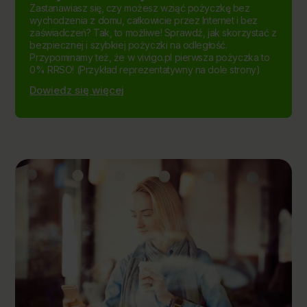
Zastanawiasz się, czy możesz wziąć pożyczkę bez
wychodzenia z domu, całkowicie przez Internet i bez
zaświadczeń? Tak, to możliwe! Sprawdź, jak skorzystać z
bezpiecznej i szybkiej pożyczki na odległość.
Przypominamy też, że w vivigo.pl pierwsza pożyczka to
0% RRSO! (Przykład reprezentatywny na dole strony)
Dowiedz się więcej