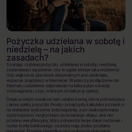
Pożyczka udzielana w sobotę i
niedzielę – na jakich
zasadach?
Szukając szybkiej pożyczki, udzielanej w sobotę i niedzielę,
zastanawiasz się pewnie, czy w ogóle istnieje taka możliwość.
Gdy większość placówek stacjonarnych jest zamknięta,
wsparcie znajdziesz w Internecie. Wystarczy podłączenie do
Internetu i udzielenie odpowiedzi na kilka pytań o kwotę
zobowiązania i czas, w którym chciałbyś je spłacić.
Dzięki prostym suwakom sam ustalisz kwotę, której potrzebujesz
i okres spłaty pożyczki. Prosty i przejrzysty kalkulator pozwoli ci
na dokładne wyliczenie zobowiązania, a po zaakceptowaniu
zgód będziesz mógł przejść do kolejnego etapu. Jest nim
przelew weryfikacyjny, który potwierdzi twoje dane osobowe i
numer konta bankowego, na który mają zostać przelane
pieniądze. Przelew identyfikacyjny polega na dokonaniu