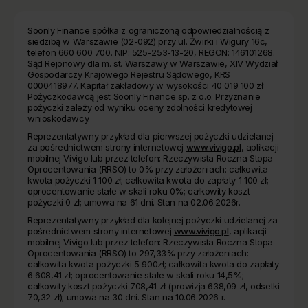
Soonly Finance spółka z ograniczoną odpowiedzialnością z
siedzibą w Warszawie (02-092) przy ul. Żwirki i Wigury 16c,
telefon 660 600 700. NIP: 525-253-13-20, REGON: 146101268.
Sąd Rejonowy dla m. st. Warszawy w Warszawie, XIV Wydział
Gospodarczy Krajowego Rejestru Sądowego, KRS
0000418977. Kapitał zakładowy w wysokości 40 019 100 zł
Pożyczkodawcą jest Soonly Finance sp. z o.o. Przyznanie
pożyczki zależy od wyniku oceny zdolności kredytowej
wnioskodawcy.
Reprezentatywny przykład dla pierwszej pożyczki udzielanej
za pośrednictwem strony internetowej
www.vivigo.pl
, aplikacji
mobilnej Vivigo lub przez telefon: Rzeczywista Roczna Stopa
Oprocentowania (RRSO) to 0% przy założeniach: całkowita
kwota pożyczki 1 100 zł; całkowita kwota do zapłaty 1 100 zł;
oprocentowanie stałe w skali roku 0%; całkowity koszt
pożyczki 0 zł; umowa na 61 dni. Stan na 02.06.2026r.
Reprezentatywny przykład dla kolejnej pożyczki udzielanej za
pośrednictwem strony internetowej
www.vivigo.pl
, aplikacji
mobilnej Vivigo lub przez telefon: Rzeczywista Roczna Stopa
Oprocentowania (RRSO) to 297,33% przy założeniach:
całkowita kwota pożyczki 5 900zł; całkowita kwota do zapłaty
6 608,41 zł; oprocentowanie stałe w skali roku 14,5%;
całkowity koszt pożyczki 708,41 zł (prowizja 638,09 zł, odsetki
70,32 zł); umowa na 30 dni. Stan na 10.06.2026 r.