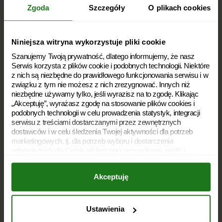
kontakt@vivigo.pl
Zgoda
Szczegóły
O plikach cookies
660 600 700
Telefon:
Dni robocze: 8:00 – 22:00
Soboty: 8:00 – 20:00
Niniejsza witryna wykorzystuje pliki cookie
Niedziele handlowe: 10:00 – 18:00
Szanujemy Twoją prywatność, dlatego informujemy, że nasz
Serwis korzysta z plików cookie i podobnych technologii. Niektóre
z nich są niezbędne do prawidłowego funkcjonowania serwisu i w
Polityka prywatności
związku z tym nie możesz z nich zrezygnować. Innych niż
niezbędne używamy tylko, jeśli wyrazisz na to zgodę. Klikając
Polityka plików cookies
„Akceptuję”, wyrażasz zgodę na stosowanie plików cookies i
podobnych technologii w celu prowadzenia statystyk, integracji
Archiwum dokumentów
serwisu z treściami dostarczanymi przez zewnętrznych
dostawców i w celu śledzenia Twojej aktywności dla potrzeb
Słownik
marketingowych, tj. dla potrzeb wyboru i dostarczenia
odpowiednich dla Ciebie reklam oraz prowadzenia analiz i
Rodzaje pożyczek
statystyk dotyczących dostarczania i skuteczności tych reklam.
Twoja zgoda jest dobrowolna i możesz ją w dowolnym momencie
Dostępność
Akceptuję
wycofać, zmieniając ustawienia przeglądarki. Wycofanie zgody
pozostanie bez wpływu na zgodność z prawem używania plików
cookies i podobnych technologii, którego dokonano na podstawie
Kariera
zgody przed jej wycofaniem. Jednocześnie informujemy, że
Ustawienia
administratorem Twoich danych jest Soonly Finance sp. z o.o. z
O nas