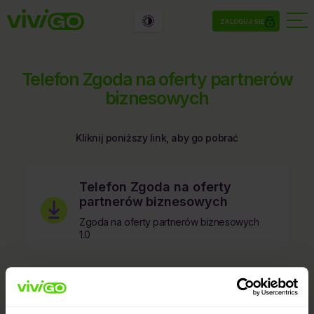
ZALOGUJ SIĘ
Telefon Zgoda na oferty partnerów
biznesowych
Kliknij poniższy link, aby go pobrać
Telefon Zgoda na oferty
partnerów biznesowych
Zgoda na oferty partnerów biznesowych
1.0