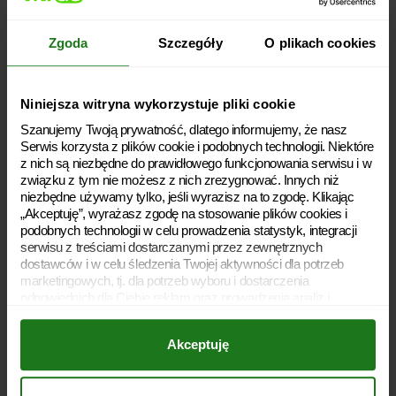
Zgoda
Szczegóły
O plikach cookies
kontakt@vivigo.pl
660 600 700
Telefon:
Niniejsza witryna wykorzystuje pliki cookie
Dni robocze: 8:00 – 22:00
Szanujemy Twoją prywatność, dlatego informujemy, że nasz
Soboty: 8:00 – 20:00
Niedziele handlowe: 10:00 – 18:00
Serwis korzysta z plików cookie i podobnych technologii. Niektóre
z nich są niezbędne do prawidłowego funkcjonowania serwisu i w
związku z tym nie możesz z nich zrezygnować. Innych niż
niezbędne używamy tylko, jeśli wyrazisz na to zgodę. Klikając
Polityka prywatności
„Akceptuję”, wyrażasz zgodę na stosowanie plików cookies i
podobnych technologii w celu prowadzenia statystyk, integracji
Polityka plików cookies
serwisu z treściami dostarczanymi przez zewnętrznych
dostawców i w celu śledzenia Twojej aktywności dla potrzeb
Archiwum dokumentów
marketingowych, tj. dla potrzeb wyboru i dostarczenia
odpowiednich dla Ciebie reklam oraz prowadzenia analiz i
Słownik
statystyk dotyczących dostarczania i skuteczności tych reklam.
Twoja zgoda jest dobrowolna i możesz ją w dowolnym momencie
Rodzaje pożyczek
Akceptuję
wycofać, zmieniając ustawienia przeglądarki. Wycofanie zgody
pozostanie bez wpływu na zgodność z prawem używania plików
Dostępność
cookies i podobnych technologii, którego dokonano na podstawie