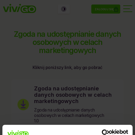
ZALOGUJ SIĘ
Zgoda na udostępnianie danych
osobowych w celach
marketingowych
Kliknij poniższy link, aby go pobrać
Zgoda na udostępnianie
danych osobowych w celach
marketingowych
Zgoda na udostępnianie danych
osobowych w celach marketigowych
1.0