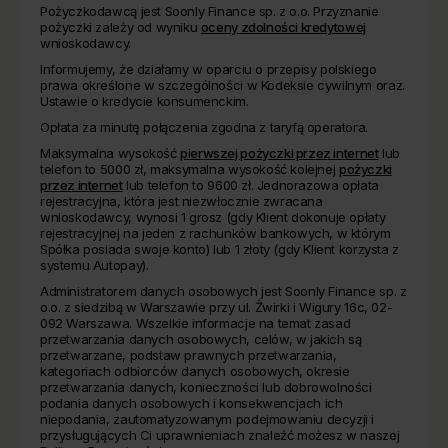
Pożyczkodawcą jest Soonly Finance sp. z o.o. Przyznanie
pożyczki zależy od wyniku
oceny zdolności kredytowej
wnioskodawcy.
Informujemy, że działamy w oparciu o przepisy polskiego
prawa określone w szczególności w Kodeksie cywilnym oraz.
Ustawie o kredycie konsumenckim.
Opłata za minutę połączenia zgodna z taryfą operatora.
Maksymalna wysokość
pierwszej pożyczki przez internet
lub
telefon to 5000 zł, maksymalna wysokość kolejnej
pożyczki
przez internet
lub telefon to 9600 zł. Jednorazowa opłata
rejestracyjna, która jest niezwłocznie zwracana
wnioskodawcy, wynosi 1 grosz (gdy Klient dokonuje opłaty
rejestracyjnej na jeden z rachunków bankowych, w którym
Spółka posiada swoje konto) lub 1 złoty (gdy Klient korzysta z
systemu Autopay).
Administratorem danych osobowych jest Soonly Finance sp. z
o.o. z siedzibą w Warszawie przy ul. Żwirki i Wigury 16c, 02-
092 Warszawa. Wszelkie informacje na temat zasad
przetwarzania danych osobowych, celów, w jakich są
przetwarzane, podstaw prawnych przetwarzania,
kategoriach odbiorców danych osobowych, okresie
przetwarzania danych, konieczności lub dobrowolności
podania danych osobowych i konsekwencjach ich
niepodania, zautomatyzowanym podejmowaniu decyzji i
przysługujących Ci uprawnieniach znaleźć możesz w naszej