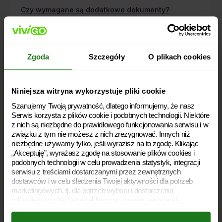
Czy wymagane są dodatkowe dokumenty?
Czy sprawdzamy Twoje dane w BIK/BIG?
Kiedy dostaniesz decyzję?
Zgoda
Szczegóły
O plikach cookies
Odpowiedź była pomocna?
Niniejsza witryna wykorzystuje pliki cookie
Tak
Szanujemy Twoją prywatność, dlatego informujemy, że nasz
Serwis korzysta z plików cookie i podobnych technologii. Niektóre
Nie
z nich są niezbędne do prawidłowego funkcjonowania serwisu i w
związku z tym nie możesz z nich zrezygnować. Innych niż
niezbędne używamy tylko, jeśli wyrazisz na to zgodę. Klikając
„Akceptuję”, wyrażasz zgodę na stosowanie plików cookies i
podobnych technologii w celu prowadzenia statystyk, integracji
serwisu z treściami dostarczanymi przez zewnętrznych
dostawców i w celu śledzenia Twojej aktywności dla potrzeb
marketingowych, tj. dla potrzeb wyboru i dostarczenia
odpowiednich dla Ciebie reklam oraz prowadzenia analiz i
kontakt@vivigo.pl
statystyk dotyczących dostarczania i skuteczności tych reklam.
Twoja zgoda jest dobrowolna i możesz ją w dowolnym momencie