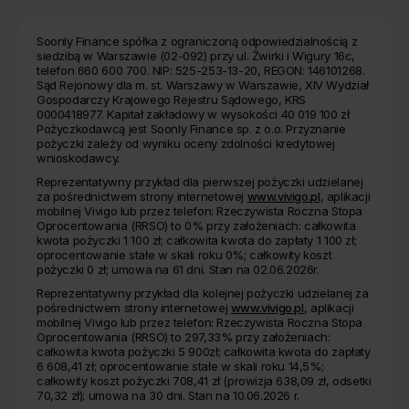
Soonly Finance spółka z ograniczoną odpowiedzialnością z
siedzibą w Warszawie (02-092) przy ul. Żwirki i Wigury 16c,
telefon 660 600 700. NIP: 525-253-13-20, REGON: 146101268.
Sąd Rejonowy dla m. st. Warszawy w Warszawie, XIV Wydział
Gospodarczy Krajowego Rejestru Sądowego, KRS
0000418977. Kapitał zakładowy w wysokości 40 019 100 zł
Pożyczkodawcą jest Soonly Finance sp. z o.o. Przyznanie
pożyczki zależy od wyniku oceny zdolności kredytowej
wnioskodawcy.
Reprezentatywny przykład dla pierwszej pożyczki udzielanej
za pośrednictwem strony internetowej
www.vivigo.pl
, aplikacji
mobilnej Vivigo lub przez telefon: Rzeczywista Roczna Stopa
Oprocentowania (RRSO) to 0% przy założeniach: całkowita
kwota pożyczki 1 100 zł; całkowita kwota do zapłaty 1 100 zł;
oprocentowanie stałe w skali roku 0%; całkowity koszt
pożyczki 0 zł; umowa na 61 dni. Stan na 02.06.2026r.
Reprezentatywny przykład dla kolejnej pożyczki udzielanej za
pośrednictwem strony internetowej
www.vivigo.pl
, aplikacji
mobilnej Vivigo lub przez telefon: Rzeczywista Roczna Stopa
Oprocentowania (RRSO) to 297,33% przy założeniach:
całkowita kwota pożyczki 5 900zł; całkowita kwota do zapłaty
6 608,41 zł; oprocentowanie stałe w skali roku 14,5%;
całkowity koszt pożyczki 708,41 zł (prowizja 638,09 zł, odsetki
70,32 zł); umowa na 30 dni. Stan na 10.06.2026 r.