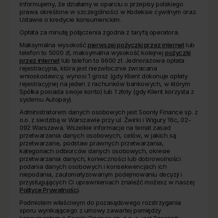
Informujemy, że działamy w oparciu o przepisy polskiego
prawa określone w szczególności w Kodeksie cywilnym oraz.
Ustawie o kredycie konsumenckim.
Opłata za minutę połączenia zgodna z taryfą operatora.
Maksymalna wysokość
pierwszej pożyczki przez internet
lub
telefon to 5000 zł, maksymalna wysokość kolejnej
pożyczki
przez internet
lub telefon to 9600 zł. Jednorazowa opłata
rejestracyjna, która jest niezwłocznie zwracana
wnioskodawcy, wynosi 1 grosz (gdy Klient dokonuje opłaty
rejestracyjnej na jeden z rachunków bankowych, w którym
Spółka posiada swoje konto) lub 1 złoty (gdy Klient korzysta z
systemu Autopay).
Administratorem danych osobowych jest Soonly Finance sp. z
o.o. z siedzibą w Warszawie przy ul. Żwirki i Wigury 16c, 02-
092 Warszawa. Wszelkie informacje na temat zasad
przetwarzania danych osobowych, celów, w jakich są
przetwarzane, podstaw prawnych przetwarzania,
kategoriach odbiorców danych osobowych, okresie
przetwarzania danych, konieczności lub dobrowolności
podania danych osobowych i konsekwencjach ich
niepodania, zautomatyzowanym podejmowaniu decyzji i
przysługujących Ci uprawnieniach znaleźć możesz w naszej
Polityce Prywatności
.
Podmiotem właściwym do pozasądowego rozstrzygania
sporu wynikającego z umowy zawartej pomiędzy