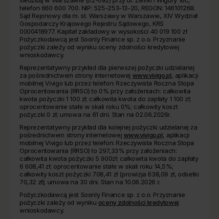
siedzibą w Warszawie (02-092) przy ul. Żwirki i Wigury 16c,
telefon 660 600 700. NIP: 525-253-13-20, REGON: 146101268.
Sąd Rejonowy dla m. st. Warszawy w Warszawie, XIV Wydział
Gospodarczy Krajowego Rejestru Sądowego, KRS
0000418977. Kapitał zakładowy w wysokości 40 019 100 zł
Pożyczkodawcą jest Soonly Finance sp. z o.o. Przyznanie
pożyczki zależy od wyniku oceny zdolności kredytowej
wnioskodawcy.
Reprezentatywny przykład dla pierwszej pożyczki udzielanej
za pośrednictwem strony internetowej
www.vivigo.pl
, aplikacji
mobilnej Vivigo lub przez telefon: Rzeczywista Roczna Stopa
Oprocentowania (RRSO) to 0% przy założeniach: całkowita
kwota pożyczki 1 100 zł; całkowita kwota do zapłaty 1 100 zł;
oprocentowanie stałe w skali roku 0%; całkowity koszt
pożyczki 0 zł; umowa na 61 dni. Stan na 02.06.2026r.
Reprezentatywny przykład dla kolejnej pożyczki udzielanej za
pośrednictwem strony internetowej
www.vivigo.pl
, aplikacji
mobilnej Vivigo lub przez telefon: Rzeczywista Roczna Stopa
Oprocentowania (RRSO) to 297,33% przy założeniach:
całkowita kwota pożyczki 5 900zł; całkowita kwota do zapłaty
6 608,41 zł; oprocentowanie stałe w skali roku 14,5%;
całkowity koszt pożyczki 708,41 zł (prowizja 638,09 zł, odsetki
70,32 zł); umowa na 30 dni. Stan na 10.06.2026 r.
Pożyczkodawcą jest Soonly Finance sp. z o.o. Przyznanie
pożyczki zależy od wyniku
oceny zdolności kredytowej
wnioskodawcy.