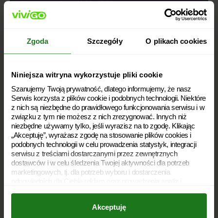
Niedziele handlowe: 10:00 – 18:00
Polityka prywatności
Zgoda
Szczegóły
O plikach cookies
Polityka plików cookies
Archiwum dokumentów
Niniejsza witryna wykorzystuje pliki cookie
Szanujemy Twoją prywatność, dlatego informujemy, że nasz
Słownik
Serwis korzysta z plików cookie i podobnych technologii. Niektóre
Rodzaje pożyczek
z nich są niezbędne do prawidłowego funkcjonowania serwisu i w
związku z tym nie możesz z nich zrezygnować. Innych niż
Dostępność
niezbędne używamy tylko, jeśli wyrazisz na to zgodę. Klikając
„Akceptuję”, wyrażasz zgodę na stosowanie plików cookies i
podobnych technologii w celu prowadzenia statystyk, integracji
Kariera
serwisu z treściami dostarczanymi przez zewnętrznych
dostawców i w celu śledzenia Twojej aktywności dla potrzeb
O nas
marketingowych, tj. dla potrzeb wyboru i dostarczenia
odpowiednich dla Ciebie reklam oraz prowadzenia analiz i
Umowa pożyczki
statystyk dotyczących dostarczania i skuteczności tych reklam.
Twoja zgoda jest dobrowolna i możesz ją w dowolnym momencie
Lifestyle
Akceptuję
wycofać, zmieniając ustawienia przeglądarki. Wycofanie zgody