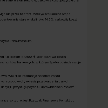
e stałe w skali roku 0%; całkowity koszt pożyczki 0 zł;
Vivigo lub przez telefon: Rzeczywista Roczna Stopa
ocentowanie stałe w skali roku 14,5%; całkowity koszt
kredycie konsumenckim.
net
lub telefon to 9600 zł. Jednorazowa opłata
en z rachunków bankowych, w którym Spółka posiada swoje
szawa. Wszelkie informacje na temat zasad
nych osobowych, okresie przetwarzania danych,
cyzji i przysługujących Ci uprawnieniach znaleźć
e sp. z o. o. jest Rzecznik Finansowy. Kontakt do