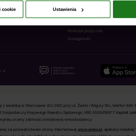
ść z prawem używania plików cookies i podobnych technologii, którego
Polityka plików cookies
i cookie
Ustawienia
ie informujemy, że administratorem Twoich danych jest Soonly Finance sp
Archiwum dokumentów
 16 C, 02-092 Warszawa. W „Ustawieniach preferencji” możesz dobrowoln
Słownik
etwarzania danych chciałbyś zezwolić. Więcej informacji o przetwarzani
Rodzaje pożyczek
DO prawach, znajdziesz w
Polityce Prywatności
.
Dostępność
. o.
z siedzibą w Warszawie (02-092) przy ul. Żwirki i Wigury 16c, telefon 660
ł Gospodarczy Krajowego Rejestru Sądowego, KRS 0000418977. Kapitał zak
d wyniku oceny zdolności kredytowej wnioskodawcy.
lanej za pośrednictwem strony internetowej
www.vivigo.pl
, aplikacji mobilne