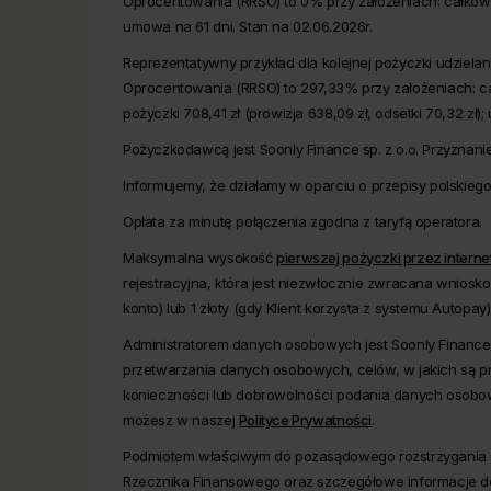
Oprocentowania (RRSO) to 0% przy założeniach: całkowita 
umowa na 61 dni. Stan na 02.06.2026r.
Reprezentatywny przykład dla kolejnej pożyczki udziela
Oprocentowania (RRSO) to 297,33% przy założeniach: całk
pożyczki 708,41 zł (prowizja 638,09 zł, odsetki 70,32 zł)
Pożyczkodawcą jest Soonly Finance sp. z o.o. Przyznani
Informujemy, że działamy w oparciu o przepisy polskie
Opłata za minutę połączenia zgodna z taryfą operatora.
Maksymalna wysokość
pierwszej pożyczki przez interne
rejestracyjna, która jest niezwłocznie zwracana wniosk
konto) lub 1 złoty (gdy Klient korzysta z systemu Autopay)
Administratorem danych osobowych jest Soonly Finance s
przetwarzania danych osobowych, celów, w jakich są 
konieczności lub dobrowolności podania danych osobo
możesz w naszej
Polityce Prywatności
.
Podmiotem właściwym do pozasądowego rozstrzygania sp
Rzecznika Finansowego oraz szczegółowe informacje do