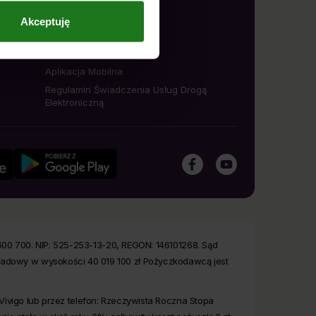
 dokonano na podstawie zgody
O nas
Akceptuję
. z o.o. z siedzibą w
Umowa pożyczki
ie w dowolnym momencie
Lifestyle
u danych osobowych, w tym o
Aplikacja Mobilna
Regulamin Świadczenia Usług Drogą
Elektroniczną
 600 700. NIP: 525-253-13-20, REGON: 146101268. Sąd
ładowy w wysokości 40 019 100 zł Pożyczkodawcą jest
j Vivigo lub przez telefon: Rzeczywista Roczna Stopa