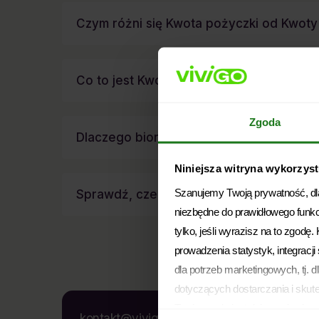
Czym różni się Kwota pożyczki od Kwoty
Co to jest Kwota do wypłaty teraz?
Zgoda
Dlaczego biorąc pożyczkę muszę wybra
Niniejsza witryna wykorzystu
Szanujemy Twoją prywatność, dlat
Sprawdź, czego potrzebujesz do złożeni
niezbędne do prawidłowego funk
tylko, jeśli wyrazisz na to zgodę
prowadzenia statystyk, integracj
dla potrzeb marketingowych, tj. d
dotyczących dostarczania i skut
Twoja zgoda jest dobrowolna i m
kontakt@vivigo.pl