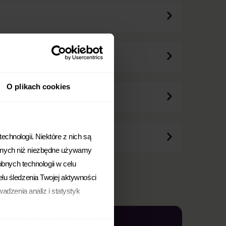
O plikach cookies
chnologii. Niektóre z nich są
Innych niż niezbędne używamy
obnych technologii w celu
elu śledzenia Twojej aktywności
adzenia analiz i statystyk
arki. Wycofanie zgody
Kariera