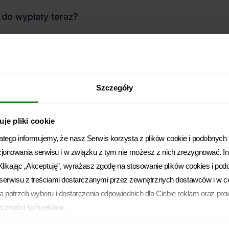
 do wypłaty teraz?
Szczegóły
ć dwie kwoty?
je pliki cookie
ego informujemy, że nasz Serwis korzysta z plików cookie i podobnych te
a wniosku.
cjonowania serwisu i w związku z tym nie możesz z nich zrezygnować. 
. Klikając „Akceptuję”, wyrażasz zgodę na stosowanie plików cookies i pod
i serwisu z treściami dostarczanymi przez zewnętrznych dostawców i w c
la potrzeb wyboru i dostarczenia odpowiednich dla Ciebie reklam oraz prow
eczności tych reklam.
ożesz ją w dowolnym momencie wycofać, zmieniając ustawienia przegląd
Polityka prywatności