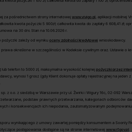
kwota pożyczki 1 100 zł; całkowita kwota do zapłaty 1 100 zł; oprocentowani
nej za pośrednictwem strony internetowej
www.vivigo.pl
, aplikacji mobilnej 
owita kwota pożyczki 5 900zł; całkowita kwota do zapłaty 6 608,41 zł; opr
; umowa na 30 dni. Stan na 10.06.2026 r.
e pożyczki zależy od wyniku
oceny zdolności kredytowej
wnioskodawcy.
go prawa określone w szczególności w Kodeksie cywilnym oraz. Ustawie o 
t
lub telefon to 5000 zł, maksymalna wysokość kolejnej
pożyczki przez inter
odawcy, wynosi 1 grosz (gdy Klient dokonuje opłaty rejestracyjnej na jed
.
p. z o.o. z siedzibą w Warszawie przy ul. Żwirki i Wigury 16c, 02-092 War
przetwarzane, podstaw prawnych przetwarzania, kategoriach odbiorców da
wych i konsekwencjach ich niepodania, zautomatyzowanym podejmowaniu de
oru wynikającego z umowy zawartej pomiędzy konsumentem a Soonly Financ
tyczące postępowania dostępne są na stronie internetowej
www.rf.gov.pl
.