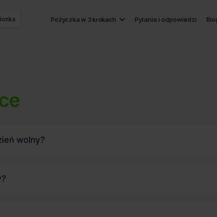
ionka
Pożyczka w 3 krokach
Pytania i odpowiedzi
Blo
zce
zień wolny?
y?