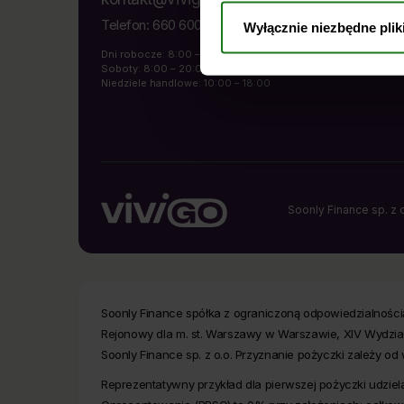
pozostanie bez wpływu na zgodno
Telefon:
660 600 700
Wyłącznie niezbędne plik
przed jej wycofaniem. Jednocześn
Dni robocze: 8:00 – 22:00
Warszawie, ul. Żwirki i Wigury
Soboty: 8:00 – 20:00
zdecydować, na który rodzaj prz
Niedziele handlowe: 10:00 – 18:00
przysługujących Ci na mocy RO
Soonly Finance sp. z o
Soonly Finance spółka z ograniczoną odpowiedzialnością 
Rejonowy dla m. st. Warszawy w Warszawie, XIV Wydzia
Soonly Finance sp. z o.o. Przyznanie pożyczki zależy o
Reprezentatywny przykład dla pierwszej pożyczki udzie