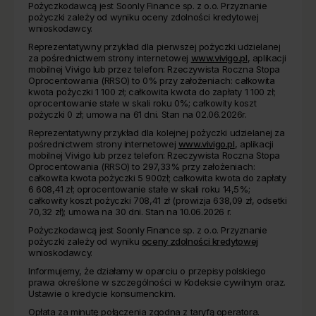
Pożyczkodawcą jest Soonly Finance sp. z o.o. Przyznanie
pożyczki zależy od wyniku oceny zdolności kredytowej
wnioskodawcy.
Reprezentatywny przykład dla pierwszej pożyczki udzielanej
za pośrednictwem strony internetowej
www.vivigo.pl
, aplikacji
mobilnej Vivigo lub przez telefon: Rzeczywista Roczna Stopa
Oprocentowania (RRSO) to 0% przy założeniach: całkowita
kwota pożyczki 1 100 zł; całkowita kwota do zapłaty 1 100 zł;
oprocentowanie stałe w skali roku 0%; całkowity koszt
pożyczki 0 zł; umowa na 61 dni. Stan na 02.06.2026r.
Reprezentatywny przykład dla kolejnej pożyczki udzielanej za
pośrednictwem strony internetowej
www.vivigo.pl
, aplikacji
mobilnej Vivigo lub przez telefon: Rzeczywista Roczna Stopa
Oprocentowania (RRSO) to 297,33% przy założeniach:
całkowita kwota pożyczki 5 900zł; całkowita kwota do zapłaty
6 608,41 zł; oprocentowanie stałe w skali roku 14,5%;
całkowity koszt pożyczki 708,41 zł (prowizja 638,09 zł, odsetki
70,32 zł); umowa na 30 dni. Stan na 10.06.2026 r.
Pożyczkodawcą jest Soonly Finance sp. z o.o. Przyznanie
pożyczki zależy od wyniku
oceny zdolności kredytowej
wnioskodawcy.
Informujemy, że działamy w oparciu o przepisy polskiego
prawa określone w szczególności w Kodeksie cywilnym oraz.
Ustawie o kredycie konsumenckim.
Opłata za minutę połączenia zgodna z taryfą operatora.