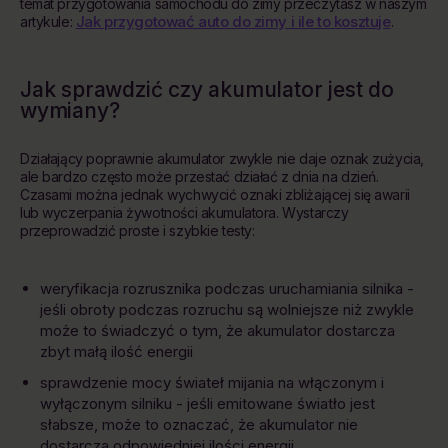
temat przygotowania samochodu do zimy przeczytasz w naszym
Jak przygotować auto do zimy i ile to kosztuje
artykule:
.
Jak sprawdzić czy akumulator jest do
wymiany?
Działający poprawnie akumulator zwykle nie daje oznak zużycia,
ale bardzo często może przestać działać z dnia na dzień.
Czasami można jednak wychwycić oznaki zbliżającej się awarii
lub wyczerpania żywotności akumulatora. Wystarczy
przeprowadzić proste i szybkie testy:
weryfikacja rozrusznika podczas uruchamiania silnika -
jeśli obroty podczas rozruchu są wolniejsze niż zwykle
może to świadczyć o tym, że akumulator dostarcza
zbyt małą ilość energii
sprawdzenie mocy świateł mijania na włączonym i
wyłączonym silniku - jeśli emitowane światło jest
słabsze, może to oznaczać, że akumulator nie
dostarcza odpowiedniej ilości energii.