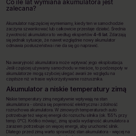
Co ile lat wymiana akumulatora jest
zalecana?
Akumulator najczęściej wymieniamy, kiedy ten w samochodzie
zaczyna szwankować lub całkowicie przestaje działać. Średnia
żywotność akumulatora to według ekspertów
4-6 lat
. Zdarzają
się jednak sytuacje, że nawet względnie nowy akumulator
odmawia posłuszeństwa i nie da się go naprawić.
Na awaryjność akumulatora może wpływać jego eksploatacja.
Jeśli częściej używamy samochodu w mieście, to podzespoły w
akumulatorze mogą szybciej ulegać awarii ze względu na
częstsze niż w trasie wykorzystywanie rozrusznika.
Akumulator a niskie temperatury zimą
Niskie temperatury zimą negatywnie wpływają na stan
akumulatora - obniża się pojemność elektryczna i zdolność
rozruchowa akumulatora. W zimowych temperaturach auto
potrzebuje też więcej energii do rozruchu silnika (ok. 155% przy
temp. 0°C). Krótko mówiąc, zimą spada wydajność akumulatora a
zarazem potrzebuje on więcej energii, aby uruchomić silnik.
Dlatego przed zimą warto sprawdzić stan akumulatora - więcej na