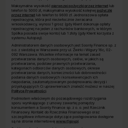
Maksymalna wysokość
pierwszej pożyczki przez internet
lub
telefon to 5000 zł, maksymalna wysokość kolejnej
pożyczki
przez internet
lub telefon to 9600 zł. Jednorazowa opłata
rejestracyjna, która jest niezwłocznie zwracana
wnioskodawcy, wynosi 1 grosz (gdy Klient dokonuje opłaty
rejestracyjnej na jeden z rachunków bankowych, w którym
Spółka posiada swoje konto) lub 1 złoty (gdy Klient korzysta z
systemu Autopay).
Administratorem danych osobowych jest Soonly Finance sp. z
o.o. z siedzibą w Warszawie przy ul. Żwirki i Wigury 16c, 02-
092 Warszawa. Wszelkie informacje na temat zasad
przetwarzania danych osobowych, celów, w jakich są
przetwarzane, podstaw prawnych przetwarzania,
kategoriach odbiorców danych osobowych, okresie
przetwarzania danych, konieczności lub dobrowolności
podania danych osobowych i konsekwencjach ich
niepodania, zautomatyzowanym podejmowaniu decyzji i
przysługujących Ci uprawnieniach znaleźć możesz w naszej
Polityce Prywatności
.
Podmiotem właściwym do pozasądowego rozstrzygania
sporu wynikającego z umowy zawartej pomiędzy
konsumentem a Soonly Finance sp. z o. o. jest Rzecznik
Finansowy. Kontakt do Rzecznika Finansowego oraz
szczegółowe informacje dotyczące postępowania dostępne
są na stronie internetowej
www.rf.gov.pl
.