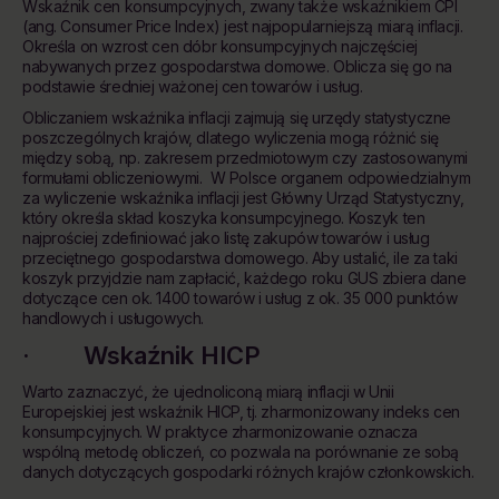
Wskaźnik cen konsumpcyjnych, zwany także wskaźnikiem CPI
(ang. Consumer Price Index) jest najpopularniejszą miarą inflacji.
Określa on wzrost cen dóbr konsumpcyjnych najczęściej
nabywanych przez gospodarstwa domowe. Oblicza się go na
podstawie średniej ważonej cen towarów i usług.
Obliczaniem wskaźnika inflacji zajmują się urzędy statystyczne
poszczególnych krajów, dlatego wyliczenia mogą różnić się
między sobą, np. zakresem przedmiotowym czy zastosowanymi
formułami obliczeniowymi. W Polsce organem odpowiedzialnym
za wyliczenie wskaźnika inflacji jest Główny Urząd Statystyczny,
który określa skład koszyka konsumpcyjnego. Koszyk ten
najprościej zdefiniować jako listę zakupów towarów i usług
przeciętnego gospodarstwa domowego. Aby ustalić, ile za taki
koszyk przyjdzie nam zapłacić, każdego roku GUS zbiera dane
dotyczące cen ok. 1400 towarów i usług z ok. 35 000 punktów
handlowych i usługowych.
· Wskaźnik HICP
Warto zaznaczyć, że ujednoliconą miarą inflacji w Unii
Europejskiej jest wskaźnik HICP, tj. zharmonizowany indeks cen
konsumpcyjnych. W praktyce zharmonizowanie oznacza
wspólną metodę obliczeń, co pozwala na porównanie ze sobą
danych dotyczących gospodarki różnych krajów członkowskich.