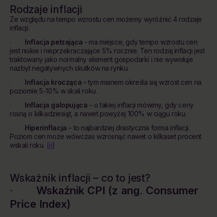
Rodzaje inflacji
Ze względu na tempo wzrostu cen możemy wyróżnić 4 rodzaje
inflacji:
·
Inflacja pełzająca
- ma miejsce, gdy tempo wzrostu cen
jest niskie i nieprzekraczające 5% rocznie. Ten rodzaj inflacji jest
traktowany jako normalny element gospodarki i nie wywołuje
nazbyt negatywnych skutków na rynku.
·
Inflacja krocząca
– tym mianem określa się wzrost cen na
poziomie 5-10% w skali roku.
·
Inflacja galopująca
– o takiej inflacji mówimy, gdy ceny
rosną o kilkadziesiąt, a nawet powyżej 100% w ciągu roku.
·
Hiperinflacja
– to najbardziej drastyczna forma inflacji.
Poziom cen może wówczas wzrosnąć nawet o kilkaset procent
[ii]
wskali roku.
Wskaźnik inflacji – co to jest?
· Wskaźnik CPI (z ang. Consumer
Price Index)