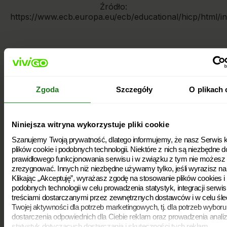
Źródło:
https://www.ecb.europa.eu/ecb/educational/hicp/html/in
Źródła:
[i]
Zgoda
Szczegóły
O plikach 
https://www.ecb.europa.eu/ecb/educational/hicp/html/index.pl.html
[ii]
https://www.nbportal.pl/wiedza/prezentacje/inflacja
Niniejsza witryna wykorzystuje pliki cookie
[iii]
https://www.ecb.europa.eu/ecb/educational/explainers/tell-
me-more/html/high_inflation.pl.html
Szanujemy Twoją prywatność, dlatego informujemy, że nasz Serwis k
[iv]
plików cookie i podobnych technologii. Niektóre z nich są niezbędne d
https://ec.europa.eu/eurostat/documents/2995521/14233881/2-
prawidłowego funkcjonowania serwisu i w związku z tym nie możesz 
02022022-AP-EN.pdf/ae797c3b-899c-8d61-afd6-
zrezygnować. Innych niż niezbędne używamy tylko, jeśli wyrazisz na
a08eb5f086f6?t=1643735823063
Klikając „Akceptuję”, wyrażasz zgodę na stosowanie plików cookies i
podobnych technologii w celu prowadzenia statystyk, integracji serwis
[v]
https://www.nbp.pl/statystyka/amakro/am2021q4.pdf
treściami dostarczanymi przez zewnętrznych dostawców i w celu śle
Twojej aktywności dla potrzeb marketingowych, tj. dla potrzeb wyboru 
dostarczenia odpowiednich dla Ciebie reklam oraz prowadzenia analiz
statystyk dotyczących dostarczania i skuteczności tych reklam.