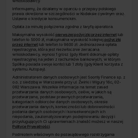
wnioskodawcy.
Informujemy, że działamy w oparciu o przepisy polskiego
prawa określone w szczególności w Kodeksie cywilnym oraz.
Ustawie o kredycie konsumenckim.
Opłata za minutę połączenia zgodna z taryfą operatora.
Maksymalna wysokość
pierwszej pożyczki przez internet
lub
telefon to 5000 zł, maksymalna wysokość kolejnej
pożyczki
przez internet
lub telefon to 9600 zł. Jednorazowa opłata
rejestracyjna, która jest niezwłocznie zwracana
wnioskodawcy, wynosi 1 grosz (gdy Klient dokonuje opłaty
rejestracyjnej na jeden z rachunków bankowych, w którym
Spółka posiada swoje konto) lub 1 złoty (gdy Klient korzysta z
systemu Autopay).
Administratorem danych osobowych jest Soonly Finance sp. z
o.o. z siedzibą w Warszawie przy ul. Żwirki i Wigury 16c, 02-
092 Warszawa. Wszelkie informacje na temat zasad
przetwarzania danych osobowych, celów, w jakich są
przetwarzane, podstaw prawnych przetwarzania,
kategoriach odbiorców danych osobowych, okresie
przetwarzania danych, konieczności lub dobrowolności
podania danych osobowych i konsekwencjach ich
niepodania, zautomatyzowanym podejmowaniu decyzji i
przysługujących Ci uprawnieniach znaleźć możesz w naszej
Polityce Prywatności
.
Podmiotem właściwym do pozasądowego rozstrzygania