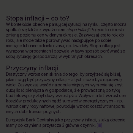
Stopa inflacji – co to?
W kontekście obecnie panującej sytuacji na rynku, często można
spotkać się także z wyrażeniem
stopa inflacji
. Pojęcie to określa
zmianę poziomu cen w danym okresie. Zazwyczaj jest to rok do
roku, ale może także porównywać następujące po sobie
miesiące lub inne odcinki czasu, np. kwartały. Stopa inflacji jest
wyrażona w procentach i pozwala w łatwy sposób porównać ze
sobą sytuację gospodarczą w wybranych okresach.
Przyczyny inflacji
Drastyczny wzrost cen skłania do tego, by przyjrzeć się bliżej,
jakie mogą być przyczyny inflacji – a tych może być naprawdę
wiele. Zazwyczaj, wśród najpopularniejszych wymienia się zbyt
dużą ilość pieniądza w gospodarce, źle prowadzoną politykę
budżetową czy zbyt duży wzrost płac. Wpływ ma też wzrost cen
kosztów produkcyjnych bądź surowców energetycznych – np.
wzrost ceny ropy naftowej powoduje wzrost kosztów transportu
innych dóbr konsumpcyjnych.
Europejski Bank Centralny jako przyczyny inflacji, z jaką obecnie
[iii]
mamy do czynienia przytacza 3 główne czynniki.