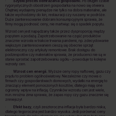
·
Szybki proces odmrażania gospodarki.
Po długim czasie
rygorystycznych obostrzeń gospodarka na nowo się otwiera.
Chętniej wydajemy pieniądze nie tylko na dobra materialne, ale
także wychodzimy do kin, restauracji czy ruszamy w podróże.
Duże zainteresowanie dobrami konsumpcyjnymi sprawia, że
firmy mogą podnosić ceny, nie martwiąc się o spadek popytu.
Wzrost cen jest napędzany także przez dysproporcję między
popytem a podażą. Zapotrzebowanie na część produktów
znacznie wzrosła w trakcie trwania pandemii, np. zdecydowanie
większym zainteresowaniem cieszą się obecnie sprzęt
elektroniczny czy artykuły remontowe. Brak dostępu do
podzespołów czy materiałów sprawia, że producenci nie są w
stanie sprostać zapotrzebowaniu ogółu – powoduje to kolejne
wzrosty cen.
·
Wzrost cen energii.
Wyższe ceny ropy naftowej, gazu czy
prądu to problem ogólnoświatowy. Niezależnie czy mowa o
firmach czy gospodarstwach domowych, wydatki na energię to
znaczący element ponoszonych kosztów, dlatego mają one
ogromny wpływ na inflację. Czynników wzrostu cen jest wiele,
m.in. mroźna zima sprawia, że zapas ropy czy gazu znacznie się
zmniejszył.
·
Efekt bazy
, czyli zeszłoroczna inflacja była bardzo niska,
dlatego tegoroczna jest bardzo wysoka. Jeśli porównać ceny