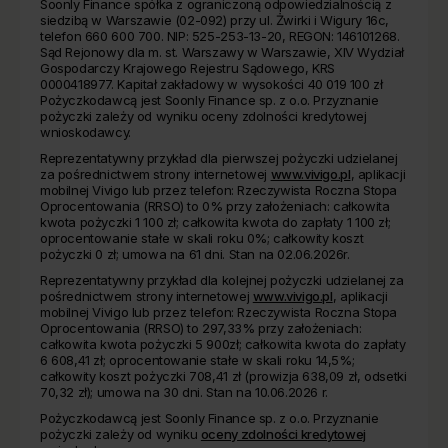
Soonly Finance spółka z ograniczoną odpowiedzialnością z
siedzibą w Warszawie (02-092) przy ul. Żwirki i Wigury 16c,
telefon 660 600 700. NIP: 525-253-13-20, REGON: 146101268.
Sąd Rejonowy dla m. st. Warszawy w Warszawie, XIV Wydział
Gospodarczy Krajowego Rejestru Sądowego, KRS
0000418977. Kapitał zakładowy w wysokości 40 019 100 zł
Pożyczkodawcą jest Soonly Finance sp. z o.o. Przyznanie
pożyczki zależy od wyniku oceny zdolności kredytowej
wnioskodawcy.
Reprezentatywny przykład dla pierwszej pożyczki udzielanej
za pośrednictwem strony internetowej
www.vivigo.pl
, aplikacji
mobilnej Vivigo lub przez telefon: Rzeczywista Roczna Stopa
Oprocentowania (RRSO) to 0% przy założeniach: całkowita
kwota pożyczki 1 100 zł; całkowita kwota do zapłaty 1 100 zł;
oprocentowanie stałe w skali roku 0%; całkowity koszt
pożyczki 0 zł; umowa na 61 dni. Stan na 02.06.2026r.
Reprezentatywny przykład dla kolejnej pożyczki udzielanej za
pośrednictwem strony internetowej
www.vivigo.pl
, aplikacji
mobilnej Vivigo lub przez telefon: Rzeczywista Roczna Stopa
Oprocentowania (RRSO) to 297,33% przy założeniach:
całkowita kwota pożyczki 5 900zł; całkowita kwota do zapłaty
6 608,41 zł; oprocentowanie stałe w skali roku 14,5%;
całkowity koszt pożyczki 708,41 zł (prowizja 638,09 zł, odsetki
70,32 zł); umowa na 30 dni. Stan na 10.06.2026 r.
Pożyczkodawcą jest Soonly Finance sp. z o.o. Przyznanie
pożyczki zależy od wyniku
oceny zdolności kredytowej