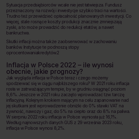
Sytuacja przedsiębiorców wcale nie jest łatwiejsza. Fundusz
przeznaczony na rozwój i inwestycje szybko traci na wartości.
Trudno też przewidzieć opłacalność planowanych inwestycji. Co
więcej, stale rosnące koszty produkcji znacznie zmniejszają
zyski, a to może prowadzić do redukcji etatów, a nawet
bankructwa.
Skutki inflacji można także zaobserwować w zachowaniu
banków. Instytucje te podnoszą stopy
oprocentowaniakredytów.2
Inflacja w Polsce 2022 – ile wynosi
obecnie, jakie prognozy?
Jak wygląda inflacja w Polsce teraz i czego możemy
spodziewać się w ciągu najbliższego roku? W 2021 roku inflacja
rosła w zatrważającym tempie, by w grudniu osiągnąć poziom
8,6%. Jeszcze w 2021 roku zaczęto wprowadzać tzw. tarczę
inflacyjną. Kolejnym krokiem mającym na celu zapanowanie nad
jej skutkami jest wprowadzenie obniżki do 0% stawki VAT na
żywność, nawozy i gaz, do 5% na ciepło oraz do 8% na paliwa.
W sierpniu 2022 roku inflacja w Polsce wyniosła już 16,1%.
Według najnowszych danych GUS z 29 września 2023 roku,
inflacja w Polsce wynosi 8,2%.