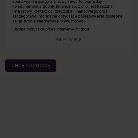
sporu wynikającego z umowy zawartej pomiędzy
konsumentem a Soonly Finance sp. z o. o. jest Rzecznik
Finansowy. Kontakt do Rzecznika Finansowego oraz
szczegółowe informacje dotyczące postępowania dostępne
są na stronie internetowej
www.rf.gov.pl
.
Szybka pożyczka przez Internet – vivigo.pl
POKAŻ WIĘCEJ
CHCĘ POŻYCZKĘ