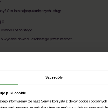
.
ny? Oto lista najpopularniejszych usług:
go
ę dowodu osobistego.
u o wydanie dowodu osobistego przez Internet!
 wydanie odpisów aktów stanu cywilnego - aktu urodzenia,
 też dokonać zmian w aktach stanu cywilnego.
Szczegóły
ez konieczności udawania się do urzędu osobiście.
je pliki cookie
 IKP
ego informujemy, że nasz Serwis korzysta z plików cookie i podobnych te
ch, zapisanych leków, skierowań do specjalisty, zwolnień
cjonowania serwisu i w związku z tym nie możesz z nich zrezygnować. 