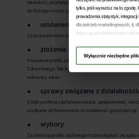
lekarskich, przebytych szczepień czy e-recept. Wszyst
tylko, jeśli wyrazisz na to zgodę
do którego można zalogować się przy pomocy profilu 
prowadzenia statystyk, integracj
● umówienie wizyty w urzędzie
dla potrzeb marketingowych, tj. d
dotyczących dostarczania i skut
Za pośrednictwem profilu można też zapisać się na wi
Twoja zgoda jest dobrowolna i m
● złożenie wniosku o wydanie E
pozostanie bez wpływu na zgodno
Wyłącznie niezbędne plik
przed jej wycofaniem. Jednocześn
Posiadanie profilu zaufanego pozwala bez przeszkód w
Warszawie, ul. Żwirki i Wigury
Zdrowotnego. Nie trzeba udawać się do urzędu - wystarc
zdecydować, na który rodzaj prz
wskazany adres.
przysługujących Ci na mocy RO
● sprawy związane z działalności
Dzięki profilowi zaufanemu można zarejestrować, wznow
uzyskanie dofinansowania na działalność gospodarczą.
● wybory
Za pomocą profilu zaufanego można dopisać się spisu 