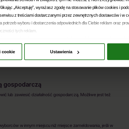
kie te informacje dostępne są w Internetowym Koncie Pacjenta,
. Klikając „Akceptuję”, wyrażasz zgodę na stosowanie plików cookies i pod
zaufanego.
i serwisu z treściami dostarczanymi przez zewnętrznych dostawców i w c
la potrzeb wyboru i dostarczenia odpowiednich dla Ciebie reklam oraz prow
eczności tych reklam.
zytę w placówce - np. w ZUS.
ożesz ją w dowolnym momencie wycofać, zmieniając ustawienia przegląd
KUZ
ść z prawem używania plików cookies i podobnych technologii, którego
i cookie
Ustawienia
ie informujemy, że administratorem Twoich danych jest Soonly Finance sp
nioskować o wydanie Europejskiej Karty Ubezpieczenia
 16 C, 02-092 Warszawa. W „Ustawieniach preferencji” możesz dobrowoln
zy złożyć wniosek online, a karta zostanie przesłana na
etwarzania danych chciałbyś zezwolić. Więcej informacji o przetwarzani
DO prawach, znajdziesz w
Polityce Prywatności
.
ą gospodarczą
ić lub zawiesić działalność gospodarczą. Możliwe jest też
wyborców w innym miejscu niż miejsce zameldowania, jeśli w