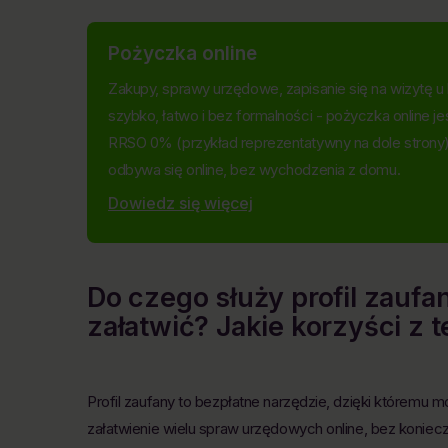
Pożyczka online
Zakupy, sprawy urzędowe, zapisanie się na wizytę u le
szybko, łatwo i bez formalności - pożyczka online je
RRSO 0% (przykład reprezentatywny na dole strony)
odbywa się online, bez wychodzenia z domu.
Dowiedz się więcej
Do czego służy profil zauf
załatwić? Jakie korzyści z 
Profil zaufany to bezpłatne narzędzie, dzięki któremu
załatwienie wielu spraw urzędowych online, bez koniec