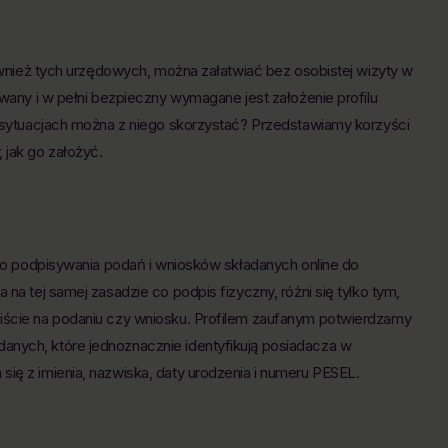
również tych urzędowych, można załatwiać bez osobistej wizyty w
owany i w pełni bezpieczny wymagane jest założenie profilu
ch sytuacjach można z niego skorzystać? Przedstawiamy korzyści
 jak go założyć.
t do podpisywania podań i wniosków składanych online do
 na tej samej zasadzie co podpis fizyczny, różni się tylko tym,
biście na podaniu czy wniosku. Profilem zaufanym potwierdzamy
anych, które jednoznacznie identyfikują posiadacza w
ię z imienia, nazwiska, daty urodzenia i numeru PESEL.