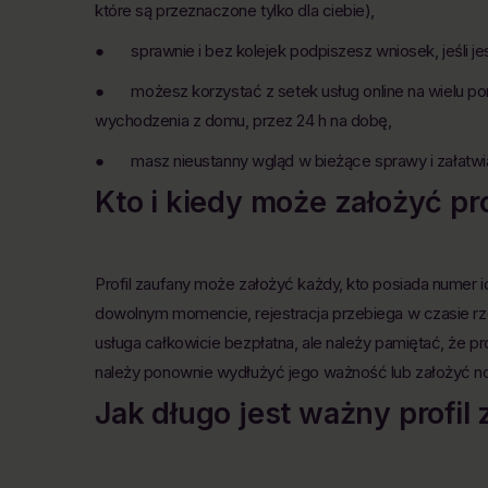
które są przeznaczone tylko dla ciebie),
● sprawnie i bez kolejek podpiszesz wniosek, jeśli jes
● możesz korzystać z setek usług online na wielu po
wychodzenia z domu, przez 24 h na dobę,
● masz nieustanny wgląd w bieżące sprawy i załatwia
Kto i kiedy może założyć pr
Profil zaufany może założyć każdy, kto posiada numer i
dowolnym momencie, rejestracja przebiega w czasie rzec
usługa całkowicie bezpłatna, ale należy pamiętać, że p
należy ponownie wydłużyć jego ważność lub założyć now
Jak długo jest ważny profi