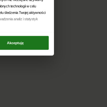
obnych technologii w celu
elu śledzenia Twojej aktywności
adzenia analiz i statystyk
arki. Wycofanie zgody
 dokonano na podstawie zgody
Akceptuję
. z o.o. z siedzibą w
ie w dowolnym momencie
u danych osobowych, w tym o