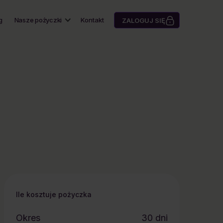
g
Nasze pożyczki
Kontakt
ZALOGUJ SIĘ
Ile kosztuje pożyczka
Okres
30
dni