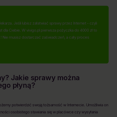
karza. Jeśli lubisz załatwiać sprawy przez Internet - czyli
st dla Ciebie. W vivigo.pl pierwsza pożyczka do 4000 zł to
! Nie musisz dostarczać zaświadczeń, a cały proces
any? Jakie sprawy można
tego płyną?
 możemy potwierdzić swoją tożsamość w Internecie. Umożliwia on
zności osobistego stawiania się w placówce czy wysyłania