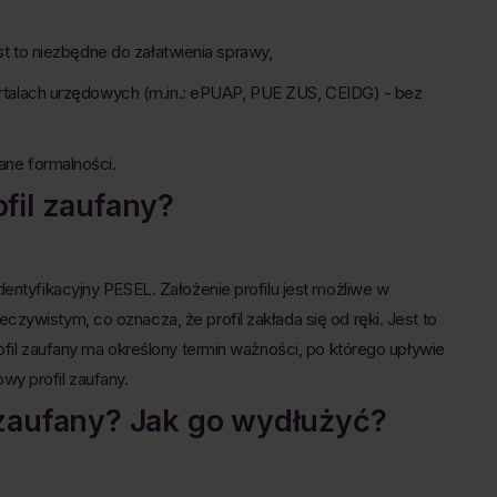
t to niezbędne do załatwienia sprawy,
rtalach urzędowych (m.in.: ePUAP, PUE ZUS, CEIDG) - bez
ne formalności.
ofil zaufany?
dentyfikacyjny PESEL. Założenie profilu jest możliwe w
zywistym, co oznacza, że profil zakłada się od ręki. Jest to
rofil zaufany ma określony termin ważności, po którego upływie
y profil zaufany.
l zaufany? Jak go wydłużyć?