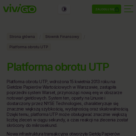
ZALOGUJ SIĘ
/
/
Strona główna
Słownik Finansowy
Platforma obrotu UTP
Platforma obrotu UTP
Platforma obrotu UTP, wdrożona 15 kwietnia 2013 roku na
Giełdzie Papierów Wartościowych w Warszawie, zastąpiła
poprzedni system Warset, przynosząc nową erę w obszarze
notowań giełdowych. System ten, oparty na Linuxie i
dostarczony przez NYSE Technologies, charakteryzuje się
znacznie większą szybkością, wydajnością oraz skalowalnością.
Dzięki temu, platforma UTP może obsługiwać znacznie większą
liczbę zleceń w ciągu sekundy, a czas reakcji na zlecenia został
skrócony do mikrosekund.
Nowa infrastruktura transakcyjna otworzyła Giełdę Papierów