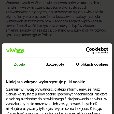
Wartościowych w Warszawie na inwestorów zajmujących się
handlem wysokiej częstotliwości, wykorzystujących
zaawansowane algorytmy, co przyczyniło się do zwiększenia
płynności rynku oraz obniżenia kosztów transakcyjnych dla
wszystkich uczestników rynku. Modernizacja ta wprowadziła
również możliwość korzystania z nowych typów zleceń i
zmieniła zasady ich realizacji, co stanowi ważny krok w rozwoju
rynku kapitałowego w Polsce.
Powiązane terminy
Zgoda
Szczegóły
O plikach cookies
Rachunek bankowy
Kapitał kredytu
Niniejsza witryna wykorzystuje pliki cookie
Notowania giełdowe
Szanujemy Twoją prywatność, dlatego informujemy, że nasz
Bessa
Serwis korzysta z plików cookie i podobnych technologii. Niektóre
Datio in solutum
z nich są niezbędne do prawidłowego funkcjonowania serwisu i w
związku z tym nie możesz z nich zrezygnować. Innych niż
niezbędne używamy tylko, jeśli wyrazisz na to zgodę. Klikając
„Akceptuję”, wyrażasz zgodę na stosowanie plików cookies i