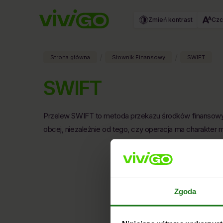
Zmień kontrast
Czc
/
/
Strona główna
Słownik Finansowy
SWIFT
SWIFT
Przelew SWIFT to metoda przekazu środków finansowych
obcej, niezależnie od tego, czy operacja ma charakter
Zgoda