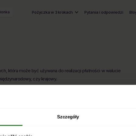
ionka
Pożyczka w 3 krokach
Pytania i odpowiedzi
Blo
, która może być używana do realizacji płatności w walucie
 międzynarodowy, czy krajowy.
Szczegóły