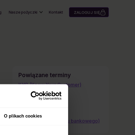
g
Nasze pożyczki
Kontakt
ZALOGUJ SIĘ
Powiązane terminy
KYC (Know Your Customer)
Przelew SEPA
Cedent i cesja
Spekulacja
O plikach cookies
IBAN (numer rachunku bankowego)