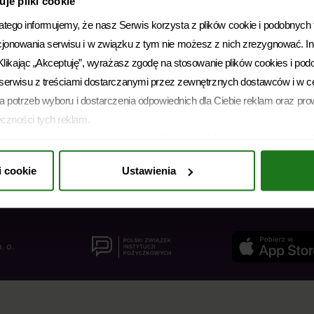
je pliki cookie
ego informujemy, że nasz Serwis korzysta z plików cookie i podobnych te
cjonowania serwisu i w związku z tym nie możesz z nich zrezygnować. 
. Klikając „Akceptuję”, wyrażasz zgodę na stosowanie plików cookies i pod
i serwisu z treściami dostarczanymi przez zewnętrznych dostawców i w c
Polityka prywatności
Polityka plików cookies
la potrzeb wyboru i dostarczenia odpowiednich dla Ciebie reklam oraz prow
Archiwum dokumentów
eczności tych reklam.
Słownik
ożesz ją w dowolnym momencie wycofać, zmieniając ustawienia przegląd
Rodzaje pożyczek
ść z prawem używania plików cookies i podobnych technologii, którego
i cookie
Ustawienia
Dostępność
ie informujemy, że administratorem Twoich danych jest Soonly Finance sp
 16 C, 02-092 Warszawa. W „Ustawieniach preferencji” możesz dobrowoln
etwarzania danych chciałbyś zezwolić. Więcej informacji o przetwarzani
DO prawach, znajdziesz w
Polityce Prywatności
.
. o.