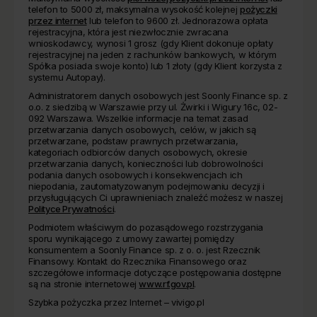
telefon to 5000 zł, maksymalna wysokość kolejnej
pożyczki
przez internet
lub telefon to 9600 zł. Jednorazowa opłata
rejestracyjna, która jest niezwłocznie zwracana
wnioskodawcy, wynosi 1 grosz (gdy Klient dokonuje opłaty
rejestracyjnej na jeden z rachunków bankowych, w którym
Spółka posiada swoje konto) lub 1 złoty (gdy Klient korzysta z
systemu Autopay).
Administratorem danych osobowych jest Soonly Finance sp. z
o.o. z siedzibą w Warszawie przy ul. Żwirki i Wigury 16c, 02-
092 Warszawa. Wszelkie informacje na temat zasad
przetwarzania danych osobowych, celów, w jakich są
przetwarzane, podstaw prawnych przetwarzania,
kategoriach odbiorców danych osobowych, okresie
przetwarzania danych, konieczności lub dobrowolności
podania danych osobowych i konsekwencjach ich
niepodania, zautomatyzowanym podejmowaniu decyzji i
przysługujących Ci uprawnieniach znaleźć możesz w naszej
Polityce Prywatności
.
Podmiotem właściwym do pozasądowego rozstrzygania
sporu wynikającego z umowy zawartej pomiędzy
konsumentem a Soonly Finance sp. z o. o. jest Rzecznik
Finansowy. Kontakt do Rzecznika Finansowego oraz
szczegółowe informacje dotyczące postępowania dostępne
są na stronie internetowej
www.rf.gov.pl
.
Szybka pożyczka przez Internet – vivigo.pl