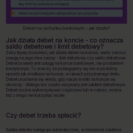
Debet na rachunku bankowym - jak działa?
Jak działa debet na koncie - co oznacza
saldo debetowe i limit debetowy?
Żeby lepiej zrozumieć, jak działa debet na koncie, warto zwrócić
uwagę na jego inne nazwy - limit debetowy czy saldo debetowe.
Debet bowiem jest usługą na koncie bankowym, nie produktem
kredytowym. To znaczy, że posługujemy się nim w podobny
sposób jak środkami na koncie, w ramach przyznanego limitu.
Debet uruchamia się wtedy, gdy nasze środki na koncie się
skończą - dlatego też często nazywany jest saldem debetowym.
Debet można wykorzystywać częściowo lub w całości, można
też z niego nie korzystać wcale.
Czy debet trzeba spłacić?
Spłata debetu następuje automatycznie, w momencie zasilenia