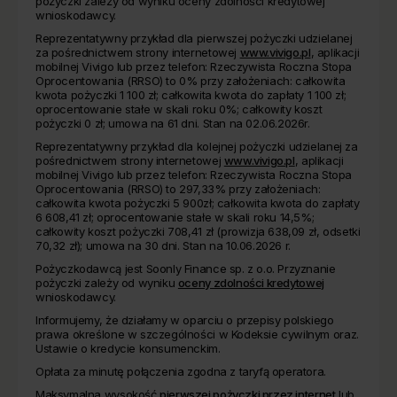
pożyczki zależy od wyniku oceny zdolności kredytowej
wnioskodawcy.
Reprezentatywny przykład dla pierwszej pożyczki udzielanej
za pośrednictwem strony internetowej
www.vivigo.pl
, aplikacji
mobilnej Vivigo lub przez telefon: Rzeczywista Roczna Stopa
Oprocentowania (RRSO) to 0% przy założeniach: całkowita
kwota pożyczki 1 100 zł; całkowita kwota do zapłaty 1 100 zł;
oprocentowanie stałe w skali roku 0%; całkowity koszt
pożyczki 0 zł; umowa na 61 dni. Stan na 02.06.2026r.
Reprezentatywny przykład dla kolejnej pożyczki udzielanej za
pośrednictwem strony internetowej
www.vivigo.pl
, aplikacji
mobilnej Vivigo lub przez telefon: Rzeczywista Roczna Stopa
Oprocentowania (RRSO) to 297,33% przy założeniach:
całkowita kwota pożyczki 5 900zł; całkowita kwota do zapłaty
6 608,41 zł; oprocentowanie stałe w skali roku 14,5%;
całkowity koszt pożyczki 708,41 zł (prowizja 638,09 zł, odsetki
70,32 zł); umowa na 30 dni. Stan na 10.06.2026 r.
Pożyczkodawcą jest Soonly Finance sp. z o.o. Przyznanie
pożyczki zależy od wyniku
oceny zdolności kredytowej
wnioskodawcy.
Informujemy, że działamy w oparciu o przepisy polskiego
prawa określone w szczególności w Kodeksie cywilnym oraz.
Ustawie o kredycie konsumenckim.
Opłata za minutę połączenia zgodna z taryfą operatora.
Maksymalna wysokość
pierwszej pożyczki przez internet
lub