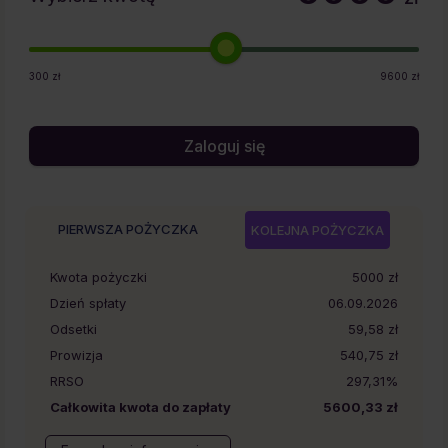
300
zł
9600
zł
Zaloguj się
PIERWSZA POŻYCZKA
KOLEJNA POŻYCZKA
Kwota pożyczki
5000
zł
Dzień spłaty
06.09.2026
Odsetki
59,58 zł
Prowizja
540,75 zł
RRSO
297,31%
Całkowita kwota do zapłaty
5600,33 zł