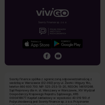
Soonly Finance sp. z o. o.
Soonly Finance spółka z ograniczoną odpowiedzialnością z
siedzibą w Warszawie (02-092) przy ul. Żwirki i Wigury 16c,
telefon 660 600 700. NIP: 525-253-13-20, REGON: 146101268.
Sąd Rejonowy dla m. st. Warszawy w Warszawie, XIV Wydział
Gospodarczy Krajowego Rejestru Sądowego, KRS
0000418977. Kapitał zakładowy w wysokości 40 019 100 zł
Pożyczkodawcą jest Soonly Finance sp. z o.o. Przyznanie