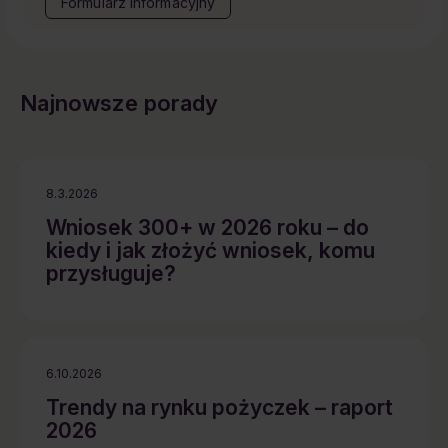
Formularz informacyjny
Najnowsze porady
8.3.2026
Wniosek 300+ w 2026 roku – do
kiedy i jak złożyć wniosek, komu
przysługuje?
6.10.2026
Trendy na rynku pożyczek – raport
2026