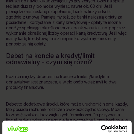
kilkuset do nawet kilkudziesięciu tysięcy złotych. Czas na spłatę
też jest dłuższy, bo może wynieść nawet ok. 60 dni. Jeśli
pieniądze nie zostaną uzupełnione, bank naliczy odsetki
zgodnie z umową. Pamiętajmy też, że banki naliczają opłaty za
posiadanie i korzystanie z karty kredytowej - opłaty te można
obniżyć spełniając określone przez bank warunki - np. poprzez
wykonanie określonej liczby operacji kartą kredytową. Jeśli więc
mamy kartę kredytową, ale z niej nie korzystamy - możemy
ponosić za nią opłaty.
Debet na koncie a kredyt/limit
odnawialny - czym się różni?
Różnica między debetem na koncie a limitem/kredytem
odnawialnym jest znacząca, a wiele osób wciąż myli te dwa
produkty finansowe.
Debet to dodatkowe środki, które może uruchomić niemal każdy,
kto posiada rachunek rozliczeniowo-oszczędnościowy. Można
to zrobić szybko i bez większych formalności. Do przyznania
limitu/kredytu odnawialnego nie jest potrzebne konto bankowe w
danym banku. Limit odnawialny jest kredytem - aby z niego
skorzystać trzeba podpisać umowę kredytową lub aneks do