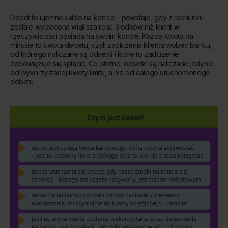
Debet to ujemne saldo na koncie - powstaje, gdy z rachunku
zostaje wypłacona większa ilość środków niż klient w
rzeczywistości posiada na swoim koncie. Każda kwota na
minusie to kwota debetu, czyli zadłużenia klienta wobec banku,
od którego naliczane są odsetki i które to zadłużenie
zobowiązuje się spłacić. Co istotne, odsetki są naliczane jedynie
od wykorzystanej kwoty limitu, a nie od całego uruchomionego
debetu.