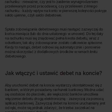
rachunku - nieważne, czy jest to zasilenie wynagrodzeniem
przelewanym przez pracodawcę, czy przelewem z innego
rachunku - każdy wpływ na konto w pierwszej kolejności pokryje
saldo ujemne, czyli saldo debetowe.
Spłata zobowiązania debetowego musi nastąpić zazwyczaj do
końca miesiąca (lub do dnia ustalonego w umowie). Do tej daty
na rachunku musi się znajdować pełna kwota debetu, wraz z
odsetkami, tak aby zobowiązanie zostało całkowicie spłacone.
Kiedy to nastąpi, debet odnowi się automatycznie i ponownie
można skorzystać z dodatkowych środków w ramach limitu
debetowego.
Jak włączyć i ustawić debet na koncie?
Aby uruchomić debet na koncie wystarczy skontaktować się z
bankiem, w którym posiadamy rachunek bankowy. Można udać
się osobiście do placówki, ale większość banków umożliwia
włączenie debetu drogą elektroniczną - zazwyczaj za pomocą
aplikacji bankowej. Zazwyczaj debet na koncie uruchamiany jest
od ręki, może się jednak zdarzyć, że trzeba zaczekać na