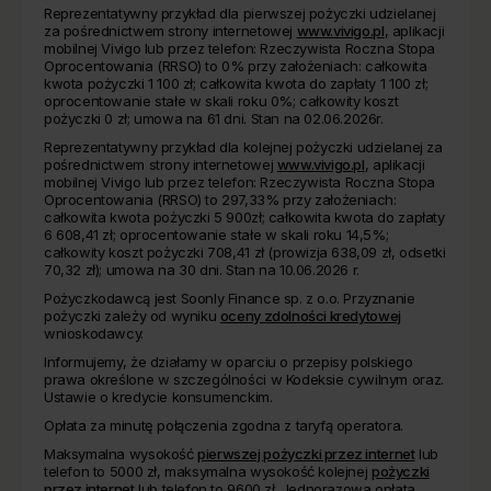
Reprezentatywny przykład dla pierwszej pożyczki udzielanej
za pośrednictwem strony internetowej
www.vivigo.pl
, aplikacji
mobilnej Vivigo lub przez telefon: Rzeczywista Roczna Stopa
Oprocentowania (RRSO) to 0% przy założeniach: całkowita
kwota pożyczki 1 100 zł; całkowita kwota do zapłaty 1 100 zł;
oprocentowanie stałe w skali roku 0%; całkowity koszt
pożyczki 0 zł; umowa na 61 dni. Stan na 02.06.2026r.
Reprezentatywny przykład dla kolejnej pożyczki udzielanej za
pośrednictwem strony internetowej
www.vivigo.pl
, aplikacji
mobilnej Vivigo lub przez telefon: Rzeczywista Roczna Stopa
Oprocentowania (RRSO) to 297,33% przy założeniach:
całkowita kwota pożyczki 5 900zł; całkowita kwota do zapłaty
6 608,41 zł; oprocentowanie stałe w skali roku 14,5%;
całkowity koszt pożyczki 708,41 zł (prowizja 638,09 zł, odsetki
70,32 zł); umowa na 30 dni. Stan na 10.06.2026 r.
Pożyczkodawcą jest Soonly Finance sp. z o.o. Przyznanie
pożyczki zależy od wyniku
oceny zdolności kredytowej
wnioskodawcy.
Informujemy, że działamy w oparciu o przepisy polskiego
prawa określone w szczególności w Kodeksie cywilnym oraz.
Ustawie o kredycie konsumenckim.
Opłata za minutę połączenia zgodna z taryfą operatora.
Maksymalna wysokość
pierwszej pożyczki przez internet
lub
telefon to 5000 zł, maksymalna wysokość kolejnej
pożyczki
przez internet
lub telefon to 9600 zł. Jednorazowa opłata