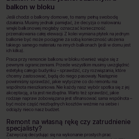
balkon w bloku
Jeśli chodzi o balkony domowe, to mamy pełną swobodę
działania. Musimy jednak pamiętać, że decyzja o malowaniu
wnęki balkonowej mogłaby oznaczać konieczność
przemalowania całej elewacji. Z kolei wymiana płytek na jednym
balkonie być może pociągnie za sobą konieczność ułożenia
takiego samego materiału na innych balkonach (jeśli w domu jest
ich kilka).
Praca przy remoncie balkonu w bloku również wiąże się z
pewnymi ograniczeniami. Przede wszystkim musimy uwzględnić
estetykę całego budynku – sprawdzić, czy rozwiązania, które
chcemy zastosować, będą do niego pasowały. Następnie
powinniśmy sprawdzić, jakie wytyczne co do remontu ma
wspólnota mieszkaniowa. Nie każdy nasz wybór spotka się z jej
akceptacją, a ta jest niezbędna. Warto też sprawdzić, jakie
rodzaje napraw zobowiązana jest sfinansować sama wspólnota –
być może część niezbędnych kosztów weźmie na siebie i
odciąży nieco nasz budżet.
Remont na własną rękę czy zatrudnienie
specjalisty?
Zazwyczaj decydując się na wykonanie prostych prac