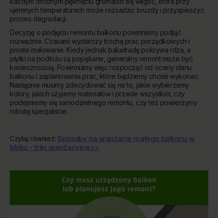
każdym drobnym pęknięciu gromadzi się wilgoć, która przy
ujemnych temperaturach może rozsadzić bruzdy i przyspieszyć
proces degradacji.
Decyzję o podjęciu remontu balkonu powinniśmy podjąć
rozważnie. Czasami wystarczy trochę prac porządkowych i
proste malowanie. Kiedy jednak balustradę pokrywa rdza, a
płytki na podłożu są popękane, generalny remont może być
koniecznością. Powinniśmy więc rozpocząć od oceny stanu
balkonu i zaplanowania prac, które będziemy chcieli wykonać.
Następnie musimy zdecydować się na to, jakie wybierzemy
kolory, jakich użyjemy materiałów i przede wszystkim, czy
podejmiemy się samodzielnego remontu, czy też powierzymy
robotę specjaliście.
Sposoby na aranżację małego balkonu w
Czytaj również:
bloku - triki aranżacyjne>>