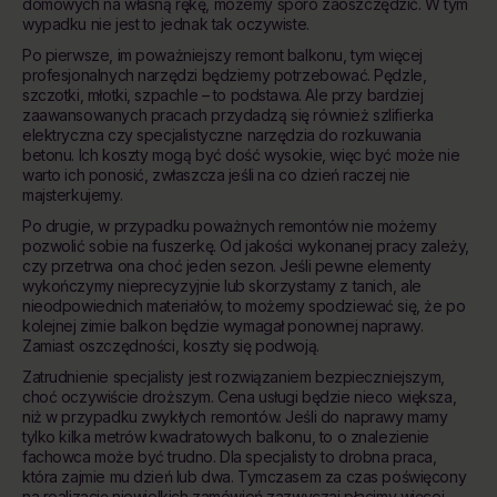
domowych na własną rękę, możemy sporo zaoszczędzić. W tym
wypadku nie jest to jednak tak oczywiste.
Po pierwsze, im poważniejszy remont balkonu, tym więcej
profesjonalnych narzędzi będziemy potrzebować. Pędzle,
szczotki, młotki, szpachle – to podstawa. Ale przy bardziej
zaawansowanych pracach przydadzą się również szlifierka
elektryczna czy specjalistyczne narzędzia do rozkuwania
betonu. Ich koszty mogą być dość wysokie, więc być może nie
warto ich ponosić, zwłaszcza jeśli na co dzień raczej nie
majsterkujemy.
Po drugie, w przypadku poważnych remontów nie możemy
pozwolić sobie na fuszerkę. Od jakości wykonanej pracy zależy,
czy przetrwa ona choć jeden sezon. Jeśli pewne elementy
wykończymy nieprecyzyjnie lub skorzystamy z tanich, ale
nieodpowiednich materiałów, to możemy spodziewać się, że po
kolejnej zimie balkon będzie wymagał ponownej naprawy.
Zamiast oszczędności, koszty się podwoją.
Zatrudnienie specjalisty jest rozwiązaniem bezpieczniejszym,
choć oczywiście droższym. Cena usługi będzie nieco większa,
niż w przypadku zwykłych remontów. Jeśli do naprawy mamy
tylko kilka metrów kwadratowych balkonu, to o znalezienie
fachowca może być trudno. Dla specjalisty to drobna praca,
która zajmie mu dzień lub dwa. Tymczasem za czas poświęcony
na realizację niewielkich zamówień zazwyczaj płacimy więcej.