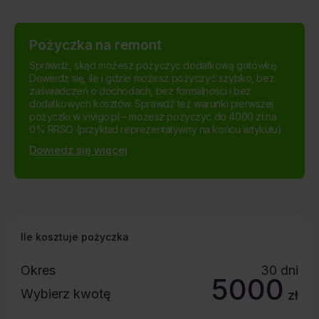
Pożyczka na remont
Sprawdź, skąd możesz pożyczyć dodatkową gotówkę.
Dowiedz się, ile i gdzie możesz pożyczyć szybko, bez
zaświadczeń o dochodach, bez formalności i bez
dodatkowych kosztów. Sprawdź też warunki pierwszej
pożyczki w vivigo.pl – możesz pożyczyć do 4000 zł na
0% RRSO (przykład reprezentatywny na końcu artykułu)
Dowiedz się więcej
Ile kosztuje pożyczka
Okres
30
dni
5000
Wybierz kwotę
zł