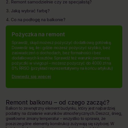
Remont samodzielnie czy ze specjalistą?
Jaką wybrać farbę?
Co na podłogę na balkonie?
Pożyczka na remont
Sprawdź, skąd możesz pożyczyć dodatkową gotówkę.
Dowiedz się, ile i gdzie możesz pożyczyć szybko, bez
zaświadczeń o dochodach, bez formalności i bez
dodatkowych kosztów. Sprawdź też warunki pierwszej
pożyczki w vivigo.pl – możesz pożyczyć do 4000 zł na
0% RRSO (przykład reprezentatywny na końcu artykułu)
Dowiedz się więcej
Remont balkonu – od czego zacząć?
Balkon to zewnętrzny element budynku, który jest najbardziej
podatny na działanie warunków atmosferycznych. Deszcz, śnieg,
gwałtowne zmiany temperatur – wszystko to sprawia, że
poszczególne elementy konstrukcji zużywają się szybciej. W