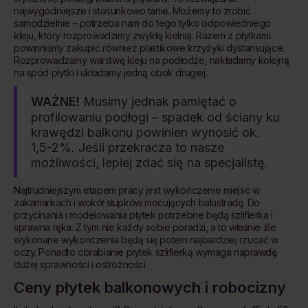
najwygodniejsze i stosunkowo tanie. Możemy to zrobić
samodzielnie – potrzeba nam do tego tylko odpowiedniego
kleju, który rozprowadzimy zwykłą kielnią. Razem z płytkami
powinniśmy zakupić również plastikowe krzyżyki dystansujące.
Rozprowadzamy warstwę kleju na podłodze, nakładamy kolejną
na spód płytki i układamy jedną obok drugiej.
WAŻNE!
Musimy jednak pamiętać o
profilowaniu podłogi – spadek od ściany ku
krawędzi balkonu powinien wynosić ok.
1,5-2%. Jeśli przekracza to nasze
możliwości, lepiej zdać się na specjalistę.
Najtrudniejszym etapem pracy jest wykończenie miejsc w
zakamarkach i wokół słupków mocujących balustradę. Do
przycinania i modelowania płytek potrzebne będą szlifierka i
sprawna ręka. Z tym nie każdy sobie poradzi, a to właśnie źle
wykonane wykończenia będą się potem najbardziej rzucać w
oczy. Ponadto obrabianie płytek szlifierką wymaga naprawdę
dużej sprawności i ostrożności.
Ceny płytek balkonowych i robocizny