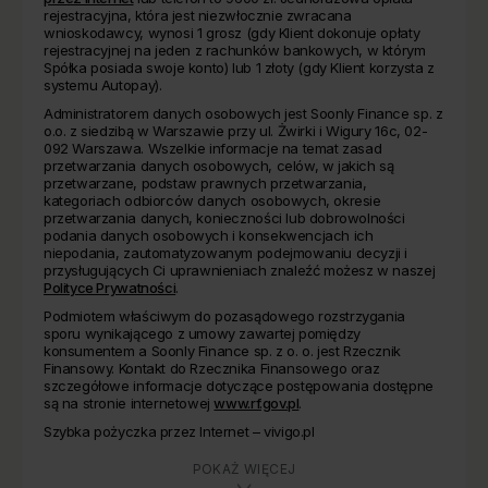
rejestracyjna, która jest niezwłocznie zwracana
wnioskodawcy, wynosi 1 grosz (gdy Klient dokonuje opłaty
rejestracyjnej na jeden z rachunków bankowych, w którym
Spółka posiada swoje konto) lub 1 złoty (gdy Klient korzysta z
systemu Autopay).
Administratorem danych osobowych jest Soonly Finance sp. z
o.o. z siedzibą w Warszawie przy ul. Żwirki i Wigury 16c, 02-
092 Warszawa. Wszelkie informacje na temat zasad
przetwarzania danych osobowych, celów, w jakich są
przetwarzane, podstaw prawnych przetwarzania,
kategoriach odbiorców danych osobowych, okresie
przetwarzania danych, konieczności lub dobrowolności
podania danych osobowych i konsekwencjach ich
niepodania, zautomatyzowanym podejmowaniu decyzji i
przysługujących Ci uprawnieniach znaleźć możesz w naszej
Polityce Prywatności
.
Podmiotem właściwym do pozasądowego rozstrzygania
sporu wynikającego z umowy zawartej pomiędzy
konsumentem a Soonly Finance sp. z o. o. jest Rzecznik
Finansowy. Kontakt do Rzecznika Finansowego oraz
szczegółowe informacje dotyczące postępowania dostępne
są na stronie internetowej
www.rf.gov.pl
.
Szybka pożyczka przez Internet – vivigo.pl
POKAŻ WIĘCEJ