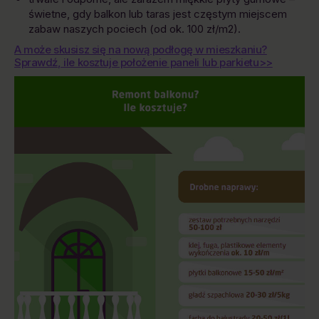
świetne, gdy balkon lub taras jest częstym miejscem
zabaw naszych pociech (od ok. 100 zł/m2).
A może skusisz się na nową podłogę w mieszkaniu?
Sprawdź, ile kosztuje położenie paneli lub parkietu>>