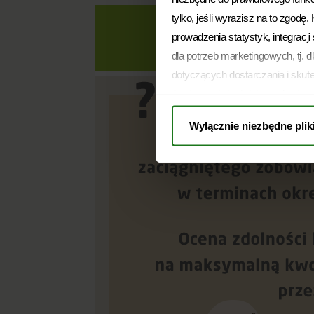
tylko, jeśli wyrazisz na to zgodę
prowadzenia statystyk, integracj
dla potrzeb marketingowych, tj. d
dotyczących dostarczania i skut
Twoja zgoda jest dobrowolna i m
pozostanie bez wpływu na zgodno
Wyłącznie niezbędne plik
przed jej wycofaniem. Jednocześn
Warszawie, ul. Żwirki i Wigury
zdecydować, na który rodzaj prz
przysługujących Ci na mocy RO