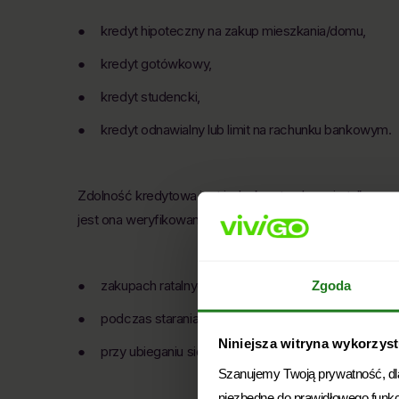
● kredyt hipoteczny na zakup mieszkania/domu,
● kredyt gotówkowy,
● kredyt studencki,
● kredyt odnawialny lub limit na rachunku bankowym.
Zdolność kredytowa jest jednak potrzebna nie tylko p
jest ona weryfikowana również przy:
● zakupach ratalnych,
Zgoda
● podczas starania się o leasing,
Niniejsza witryna wykorzystu
● przy ubieganiu się o pożyczkę w firmie pożyczkowe
Szanujemy Twoją prywatność, dlat
niezbędne do prawidłowego funk