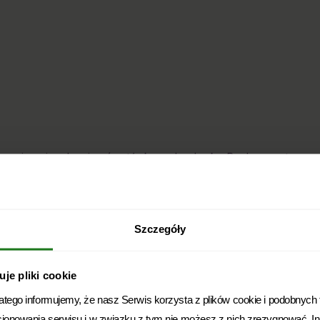
rzy zaciąganiu zobowiązań gotówkowych w banku. Bardzo często
Szczegóły
je pliki cookie
j.
ego informujemy, że nasz Serwis korzysta z plików cookie i podobnych te
cjonowania serwisu i w związku z tym nie możesz z nich zrezygnować. 