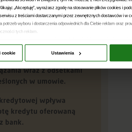
. Klikając „Akceptuję”, wyrażasz zgodę na stosowanie plików cookies i pod
i serwisu z treściami dostarczanymi przez zewnętrznych dostawców i w c
la potrzeb wyboru i dostarczenia odpowiednich dla Ciebie reklam oraz prow
eczności tych reklam.
ożesz ją w dowolnym momencie wycofać, zmieniając ustawienia przegląd
ść z prawem używania plików cookies i podobnych technologii, którego
i cookie
Ustawienia
ie informujemy, że administratorem Twoich danych jest Soonly Finance sp
 16 C, 02-092 Warszawa. W „Ustawieniach preferencji” możesz dobrowoln
etwarzania danych chciałbyś zezwolić. Więcej informacji o przetwarzani
DO prawach, znajdziesz w
Polityce Prywatności
.