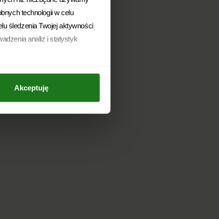
obnych technologii w celu
elu śledzenia Twojej aktywności
adzenia analiz i statystyk
arki. Wycofanie zgody
 dokonano na podstawie zgody
Akceptuję
. z o.o. z siedzibą w
ie w dowolnym momencie
u danych osobowych, w tym o