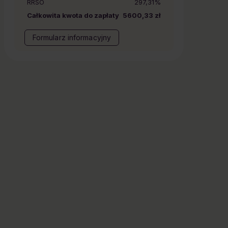
RRSO
297,31%
Całkowita kwota do zapłaty
5600,33 zł
Formularz informacyjny