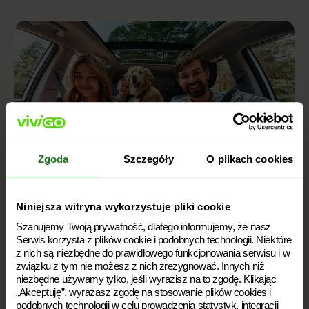
Zgoda
Szczegóły
O plikach cookies
Niniejsza witryna wykorzystuje pliki cookie
Szanujemy Twoją prywatność, dlatego informujemy, że nasz
Pożyczka bez weryfikacji konta i
Serwis korzysta z plików cookie i podobnych technologii. Niektóre
bez przelewu identyfikacyjnego
z nich są niezbędne do prawidłowego funkcjonowania serwisu i w
związku z tym nie możesz z nich zrezygnować. Innych niż
niezbędne używamy tylko, jeśli wyrazisz na to zgodę. Klikając
„Akceptuję”, wyrażasz zgodę na stosowanie plików cookies i
Czy pożyczka bez weryfikacji konta bankowego jest
podobnych technologii w celu prowadzenia statystyk, integracji