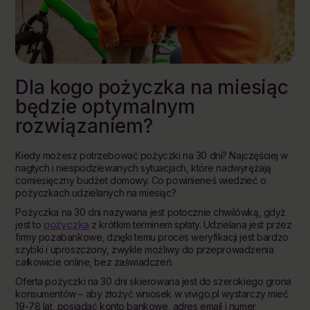
Dla kogo pożyczka na miesiąc
będzie optymalnym
rozwiązaniem?
Kiedy możesz potrzebować pożyczki na 30 dni? Najczęściej w
nagłych i niespodziewanych sytuacjach, które nadwyrężają
comiesięczny budżet domowy. Co powinieneś wiedzieć o
pożyczkach udzielanych na miesiąc?
Pożyczka na 30 dni nazywana jest potocznie chwilówką, gdyż
pożyczka
jest to
z krótkim terminem spłaty. Udzielana jest przez
firmy pozabankowe, dzięki temu proces weryfikacji jest bardzo
szybki i uproszczony, zwykle możliwy do przeprowadzenia
całkowicie online, bez zaświadczeń.
Oferta pożyczki na 30 dni skierowana jest do szerokiego grona
konsumentów – aby złożyć wniosek w vivigo.pl wystarczy mieć
19-78 lat, posiadać konto bankowe, adres email i numer